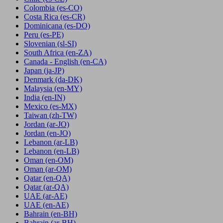
Colombia
(es-CO)
Costa Rica
(es-CR)
Dominicana
(es-DO)
Peru
(es-PE)
Slovenian
(sl-SI)
South Africa
(en-ZA)
Canada - English
(en-CA)
Japan
(ja-JP)
Denmark
(da-DK)
Malaysia
(en-MY)
India
(en-IN)
Mexico
(es-MX)
Taiwan
(zh-TW)
Jordan
(ar-JO)
Jordan
(en-JO)
Lebanon
(ar-LB)
Lebanon
(en-LB)
Oman
(en-OM)
Oman
(ar-OM)
Qatar
(en-QA)
Qatar
(ar-QA)
UAE
(ar-AE)
UAE
(en-AE)
Bahrain
(en-BH)
Bahrain
(ar-BH)