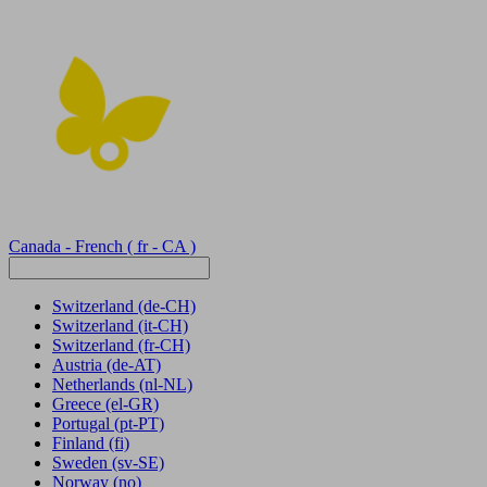
Canada - French
( fr - CA )
Switzerland
(de-CH)
Switzerland
(it-CH)
Switzerland
(fr-CH)
Austria
(de-AT)
Netherlands
(nl-NL)
Greece
(el-GR)
Portugal
(pt-PT)
Finland
(fi)
Sweden
(sv-SE)
Norway
(no)