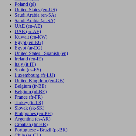
Poland
(pl)
United States
(en-US)
Saudi Arabia
(en-SA)
Saudi Arabia
(ar-SA)
UAE
(en-AE)
UAE
(ar-AE)
Kuwait
(en-KW)
Egypt
(en-EG)
Egypt
(ar-EG)
United States - Spanish
(en)
Ireland
(en-IE)
Italy
(it-IT)
Spain
(es-ES)
Luxembourg
(fr-LU)
United Kingdom
(en-GB)
Belgium
(fr-BE)
Belgium
(nl-BE)
France
(fr-FR)
Turkey
(tr-TR)
Slovak
(sk-SK)
Philippines
(en-PH)
Argentina
(es-AR)
Croatian
(hr-HR)
Portuguese - Brazil
(pt-BR)
Chile
(es-CL)