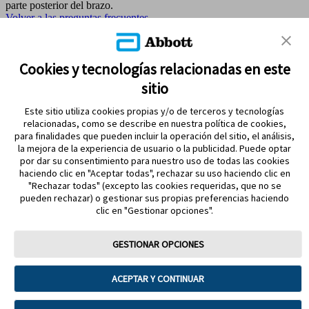
parte posterior del brazo.
Volver a las preguntas frecuentes
MAPA DEL SITIO
Cookies y tecnologías relacionadas en este
sitio
REFERENCIAS & AVISO LEGAL
Este sitio utiliza cookies propias y/o de terceros y tecnologías
CONTÁCTANOS
relacionadas, como se describe en nuestra política de cookies,
para finalidades que pueden incluir la operación del sitio, el análisis,
la mejora de la experiencia de usuario o la publicidad. Puede optar
por dar su consentimiento para nuestro uso de todas las cookies
haciendo clic en "Aceptar todas", rechazar su uso haciendo clic en
"Rechazar todas" (excepto las cookies requeridas, que no se
pueden rechazar) o gestionar sus propias preferencias haciendo
clic en "Gestionar opciones".
MANTENTE EN CONTACTO
GESTIONAR OPCIONES
ACEPTAR Y CONTINUAR
Términos y condiciones
Política de privacidad