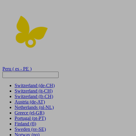
Peru
( es - PE )
Switzerland
(de-CH)
Switzerland
(it-CH)
Switzerland
(fr-CH)
Austria
(de-AT)
Netherlands
(nl-NL)
Greece
(el-GR)
Portugal
(pt-PT)
Finland
(fi)
Sweden
(sv-SE)
Norway
(no)