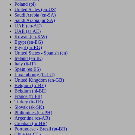
Poland
(pl)
United States
(en-US)
Saudi Arabia
(en-SA)
Saudi Arabia
(ar-SA)
UAE
(en-AE)
UAE
(ar-AE)
Kuwait
(en-KW)
Egypt
(en-EG)
Egypt
(ar-EG)
United States - Spanish
(en)
Ireland
(en-IE)
Italy
(it-IT)
Spain
(es-ES)
Luxembourg
(fr-LU)
United Kingdom
(en-GB)
Belgium
(fr-BE)
Belgium
(nl-BE)
France
(fr-FR)
Turkey
(tr-TR)
Slovak
(sk-SK)
Philippines
(en-PH)
Argentina
(es-AR)
Croatian
(hr-HR)
Portuguese - Brazil
(pt-BR)
Chile
(es-CL)