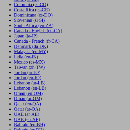
Colombia
(es-CO)
Costa Rica
(es-CR)
Dominicana
(es-DO)
Slovenian
(sl-SI)
South Africa
(en-ZA)
Canada - English
(en-CA)
Japan
(ja-JP)
Canada - French
(fr-CA)
Denmark
(da-DK)
Malaysia
(en-MY)
India
(en-IN)
Mexico
(es-MX)
Taiwan
(zh-TW)
Jordan
(ar-JO)
Jordan
(en-JO)
Lebanon
(ar-LB)
Lebanon
(en-LB)
Oman
(en-OM)
Oman
(ar-OM)
Qatar
(en-QA)
Qatar
(ar-QA)
UAE
(ar-AE)
UAE
(en-AE)
Bahrain
(en-BH)
Bahrain
(ar-BH)