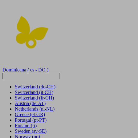
Dominicana
( es - DO )
Switzerland
(de-CH)
Switzerland
(it-CH)
Switzerland
(fr-CH)
Austria
(de-AT)
Netherlands
(nl-NL)
Greece
(el-GR)
Portugal
(pt-PT)
Finland
(fi)
Sweden
(sv-SE)
Norway
(no)