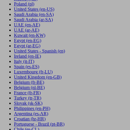
Poland
(pl)
United States
(en-US)
Saudi Arabia
(en-SA)
Saudi Arabia
(ar-SA)
UAE
(en-AE)
UAE
(ar-AE)
Kuwait
(en-KW)
Egypt
(en-EG)
Egypt
(ar-EG)
United States - Spanish
(en)
Ireland
(en-IE)
Italy
(it-IT)
Spain
(es-ES)
Luxembourg
(fr-LU)
United Kingdom
(en-GB)
Belgium
(fr-BE)
Belgium
(nl-BE)
France
(fr-FR)
Turkey
(tr-TR)
Slovak
(sk-SK)
Philippines
(en-PH)
Argentina
(es-AR)
Croatian
(hr-HR)
Portuguese - Brazil
(pt-BR)
Chile
(es-CL)