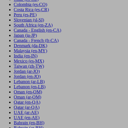
Colombia
(es-CO)
Costa Rica
(es-CR)
Peru
(es-PE)
Slovenian
(sl-SI)
South Africa
(en-ZA)
Canada - English
(en-CA)
Japan
(ja-JP)
Canada - French
(fr-CA)
Denmark
(da-DK)
Malaysia
(en-MY)
India
(en-IN)
Mexico
(es-MX)
Taiwan
(zh-TW)
Jordan
(ar-JO)
Jordan
(en-JO)
Lebanon
(ar-LB)
Lebanon
(en-LB)
Oman
(en-OM)
Oman
(ar-OM)
Qatar
(en-QA)
Qatar
(ar-QA)
UAE
(ar-AE)
UAE
(en-AE)
Bahrain
(en-BH)
Bahrain
(ar-BH)