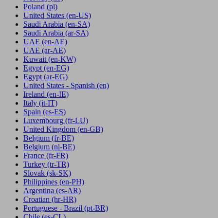
Poland
(pl)
United States
(en-US)
Saudi Arabia
(en-SA)
Saudi Arabia
(ar-SA)
UAE
(en-AE)
UAE
(ar-AE)
Kuwait
(en-KW)
Egypt
(en-EG)
Egypt
(ar-EG)
United States - Spanish
(en)
Ireland
(en-IE)
Italy
(it-IT)
Spain
(es-ES)
Luxembourg
(fr-LU)
United Kingdom
(en-GB)
Belgium
(fr-BE)
Belgium
(nl-BE)
France
(fr-FR)
Turkey
(tr-TR)
Slovak
(sk-SK)
Philippines
(en-PH)
Argentina
(es-AR)
Croatian
(hr-HR)
Portuguese - Brazil
(pt-BR)
Chile
(es-CL)