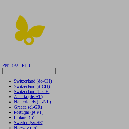
Peru
( es - PE )
Switzerland
(de-CH)
Switzerland
(it-CH)
Switzerland
(fr-CH)
Austria
(de-AT)
Netherlands
(nl-NL)
Greece
(el-GR)
Portugal
(pt-PT)
Finland
(fi)
Sweden
(sv-SE)
Norway
(no)