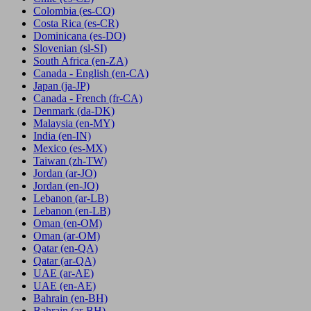
Colombia
(es-CO)
Costa Rica
(es-CR)
Dominicana
(es-DO)
Slovenian
(sl-SI)
South Africa
(en-ZA)
Canada - English
(en-CA)
Japan
(ja-JP)
Canada - French
(fr-CA)
Denmark
(da-DK)
Malaysia
(en-MY)
India
(en-IN)
Mexico
(es-MX)
Taiwan
(zh-TW)
Jordan
(ar-JO)
Jordan
(en-JO)
Lebanon
(ar-LB)
Lebanon
(en-LB)
Oman
(en-OM)
Oman
(ar-OM)
Qatar
(en-QA)
Qatar
(ar-QA)
UAE
(ar-AE)
UAE
(en-AE)
Bahrain
(en-BH)
Bahrain
(ar-BH)