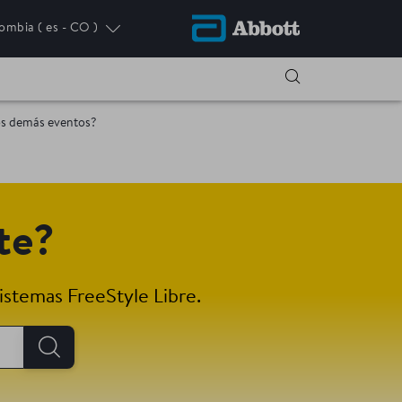
ombia
( es - CO )
AB
 los demás eventos?
te?
istemas FreeStyle Libre.