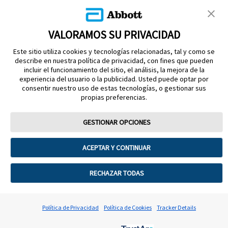
VALORAMOS SU PRIVACIDAD
Este sitio utiliza cookies y tecnologías relacionadas, tal y como se
describe en nuestra política de privacidad, con fines que pueden
incluir el funcionamiento del sitio, el análisis, la mejora de la
experiencia del usuario o la publicidad. Usted puede optar por
MANTÉNGASE EN CONTACTO
consentir nuestro uso de estas tecnologías, o gestionar sus
propias preferencias.
GESTIONAR OPCIONES
Términos de uso
Política de privacidad
ACEPTAR Y CONTINUAR
Preferencias sobre cookies
©2026 Abbott. La cubierta del sensor, FreeStyle, Libre, y las marcas
RECHAZAR TODAS
comerciales relacionadas son marcas de Abbott. Consulta a tu
médico y lee las instrucciones de uso. Sensor Reg. San. 1090E2017
SSA. Lector Reg. San. 1602E2022 SSA. Sensor FreeStyle Libre 2
Política de Privacidad
Política de Cookies
Tracker Details
Plus Reg. San. 0995E2025 SSA. Lector FreeStyle Libre 2 Reg.
San. 0997E2025 SSA.2025 Abbott ADC-118676 v3.0 03/2026 No.
de Autorización 253300201B3086 ADC‑CS‑04612 v2.0