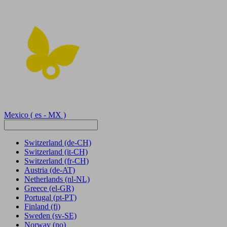
Mexico
( es - MX )
Switzerland
(de-CH)
Switzerland
(it-CH)
Switzerland
(fr-CH)
Austria
(de-AT)
Netherlands
(nl-NL)
Greece
(el-GR)
Portugal
(pt-PT)
Finland
(fi)
Sweden
(sv-SE)
Norway
(no)