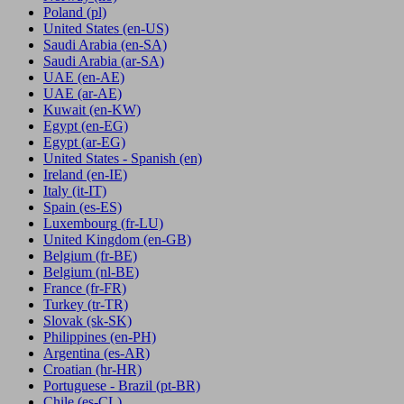
Poland
(pl)
United States
(en-US)
Saudi Arabia
(en-SA)
Saudi Arabia
(ar-SA)
UAE
(en-AE)
UAE
(ar-AE)
Kuwait
(en-KW)
Egypt
(en-EG)
Egypt
(ar-EG)
United States - Spanish
(en)
Ireland
(en-IE)
Italy
(it-IT)
Spain
(es-ES)
Luxembourg
(fr-LU)
United Kingdom
(en-GB)
Belgium
(fr-BE)
Belgium
(nl-BE)
France
(fr-FR)
Turkey
(tr-TR)
Slovak
(sk-SK)
Philippines
(en-PH)
Argentina
(es-AR)
Croatian
(hr-HR)
Portuguese - Brazil
(pt-BR)
Chile
(es-CL)