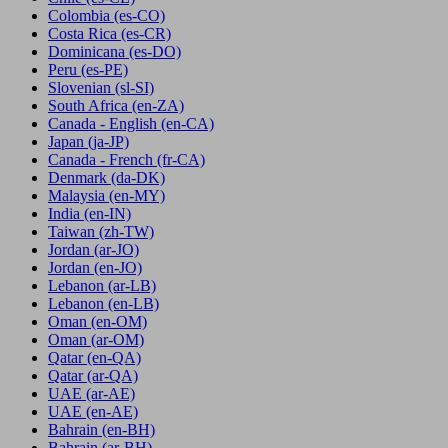
Colombia
(es-CO)
Costa Rica
(es-CR)
Dominicana
(es-DO)
Peru
(es-PE)
Slovenian
(sl-SI)
South Africa
(en-ZA)
Canada - English
(en-CA)
Japan
(ja-JP)
Canada - French
(fr-CA)
Denmark
(da-DK)
Malaysia
(en-MY)
India
(en-IN)
Taiwan
(zh-TW)
Jordan
(ar-JO)
Jordan
(en-JO)
Lebanon
(ar-LB)
Lebanon
(en-LB)
Oman
(en-OM)
Oman
(ar-OM)
Qatar
(en-QA)
Qatar
(ar-QA)
UAE
(ar-AE)
UAE
(en-AE)
Bahrain
(en-BH)
Bahrain
(ar-BH)