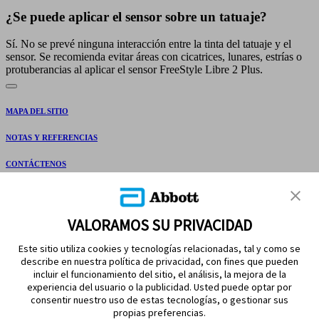
¿Se puede aplicar el sensor sobre un tatuaje?
Sí. No se prevé ninguna interacción entre la tinta del tatuaje y el
sensor. Se recomienda evitar áreas con cicatrices, lunares, estrías o
protuberancias al aplicar el sensor FreeStyle Libre 2 Plus.
MAPA DEL SITIO
NOTAS Y REFERENCIAS
CONTÁCTENOS
VALORAMOS SU PRIVACIDAD
Este sitio utiliza cookies y tecnologías relacionadas, tal y como se
describe en nuestra política de privacidad, con fines que pueden
incluir el funcionamiento del sitio, el análisis, la mejora de la
experiencia del usuario o la publicidad. Usted puede optar por
MANTÉNGASE EN CONTACTO
consentir nuestro uso de estas tecnologías, o gestionar sus
propias preferencias.