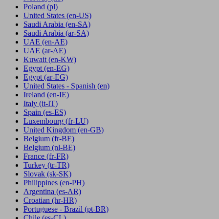
Poland
(pl)
United States
(en-US)
Saudi Arabia
(en-SA)
Saudi Arabia
(ar-SA)
UAE
(en-AE)
UAE
(ar-AE)
Kuwait
(en-KW)
Egypt
(en-EG)
Egypt
(ar-EG)
United States - Spanish
(en)
Ireland
(en-IE)
Italy
(it-IT)
Spain
(es-ES)
Luxembourg
(fr-LU)
United Kingdom
(en-GB)
Belgium
(fr-BE)
Belgium
(nl-BE)
France
(fr-FR)
Turkey
(tr-TR)
Slovak
(sk-SK)
Philippines
(en-PH)
Argentina
(es-AR)
Croatian
(hr-HR)
Portuguese - Brazil
(pt-BR)
Chile
(es-CL)