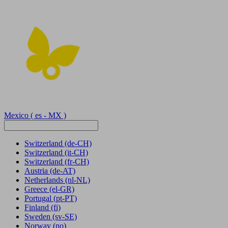
Mexico
( es - MX )
Switzerland
(de-CH)
Switzerland
(it-CH)
Switzerland
(fr-CH)
Austria
(de-AT)
Netherlands
(nl-NL)
Greece
(el-GR)
Portugal
(pt-PT)
Finland
(fi)
Sweden
(sv-SE)
Norway
(no)