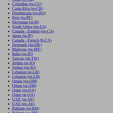
Colombia
(es-CO)
Costa Rica
(es-CR)
Dominicana
(es-DO)
Peru
(es-PE)
Slovenian
(sl-SI)
South Africa
(en-ZA)
Canada - English
(en-CA)
Japan
(ja-JP)
Canada - French
(fr-CA)
Denmark
(da-DK)
Malaysia
(en-MY)
India
(en-IN)
Taiwan
(zh-TW)
Jordan
(ar-JO)
Jordan
(en-JO)
Lebanon
(ar-LB)
Lebanon
(en-LB)
Oman
(en-OM)
Oman
(ar-OM)
Qatar
(en-QA)
Qatar
(ar-QA)
UAE
(ar-AE)
UAE
(en-AE)
Bahrain
(en-BH)
Bahrain
(ar-BH)