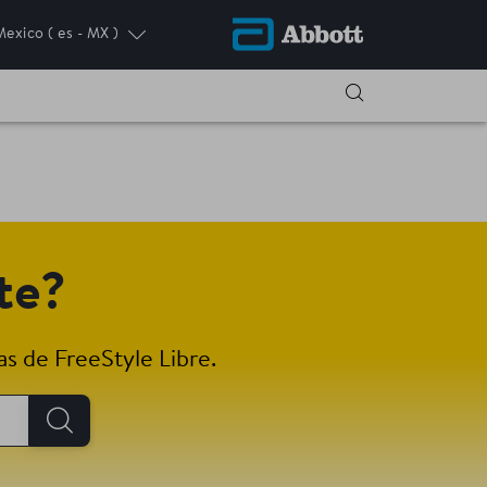
Mexico
( es - MX )
te?
s de FreeStyle Libre.