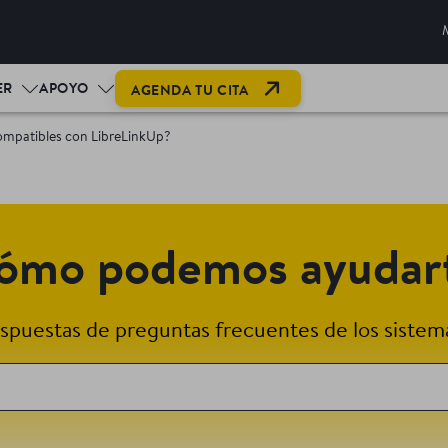
OPEN LINK IN NEW TAB
ER
APOYO
AGENDA TU CITA
compatibles con LibreLinkUp?
ómo podemos ayudar
spuestas de preguntas frecuentes de los sistema