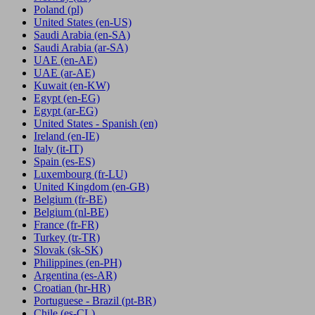
Poland
(pl)
United States
(en-US)
Saudi Arabia
(en-SA)
Saudi Arabia
(ar-SA)
UAE
(en-AE)
UAE
(ar-AE)
Kuwait
(en-KW)
Egypt
(en-EG)
Egypt
(ar-EG)
United States - Spanish
(en)
Ireland
(en-IE)
Italy
(it-IT)
Spain
(es-ES)
Luxembourg
(fr-LU)
United Kingdom
(en-GB)
Belgium
(fr-BE)
Belgium
(nl-BE)
France
(fr-FR)
Turkey
(tr-TR)
Slovak
(sk-SK)
Philippines
(en-PH)
Argentina
(es-AR)
Croatian
(hr-HR)
Portuguese - Brazil
(pt-BR)
Chile
(es-CL)