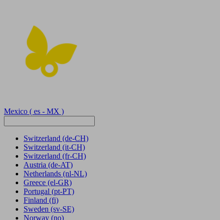
Mexico
( es - MX )
Switzerland
(de-CH)
Switzerland
(it-CH)
Switzerland
(fr-CH)
Austria
(de-AT)
Netherlands
(nl-NL)
Greece
(el-GR)
Portugal
(pt-PT)
Finland
(fi)
Sweden
(sv-SE)
Norway
(no)