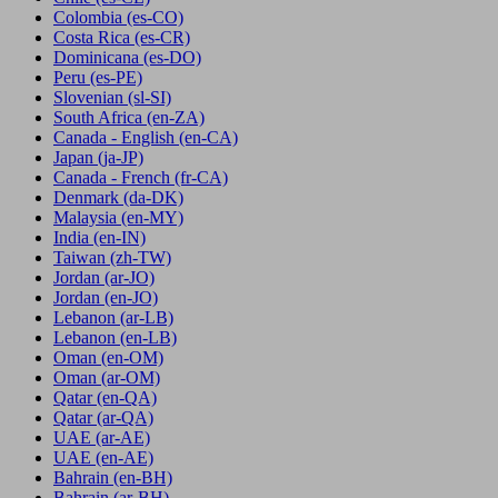
Colombia
(es-CO)
Costa Rica
(es-CR)
Dominicana
(es-DO)
Peru
(es-PE)
Slovenian
(sl-SI)
South Africa
(en-ZA)
Canada - English
(en-CA)
Japan
(ja-JP)
Canada - French
(fr-CA)
Denmark
(da-DK)
Malaysia
(en-MY)
India
(en-IN)
Taiwan
(zh-TW)
Jordan
(ar-JO)
Jordan
(en-JO)
Lebanon
(ar-LB)
Lebanon
(en-LB)
Oman
(en-OM)
Oman
(ar-OM)
Qatar
(en-QA)
Qatar
(ar-QA)
UAE
(ar-AE)
UAE
(en-AE)
Bahrain
(en-BH)
Bahrain
(ar-BH)