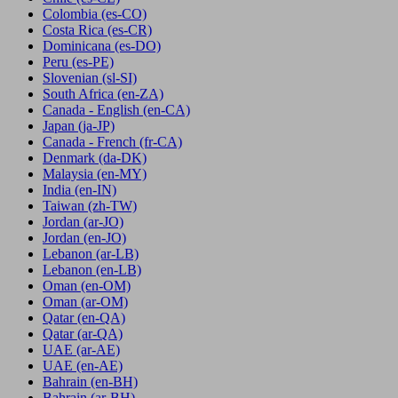
Colombia
(es-CO)
Costa Rica
(es-CR)
Dominicana
(es-DO)
Peru
(es-PE)
Slovenian
(sl-SI)
South Africa
(en-ZA)
Canada - English
(en-CA)
Japan
(ja-JP)
Canada - French
(fr-CA)
Denmark
(da-DK)
Malaysia
(en-MY)
India
(en-IN)
Taiwan
(zh-TW)
Jordan
(ar-JO)
Jordan
(en-JO)
Lebanon
(ar-LB)
Lebanon
(en-LB)
Oman
(en-OM)
Oman
(ar-OM)
Qatar
(en-QA)
Qatar
(ar-QA)
UAE
(ar-AE)
UAE
(en-AE)
Bahrain
(en-BH)
Bahrain
(ar-BH)