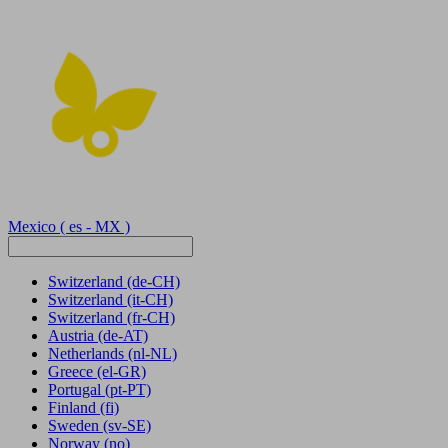
Mexico
( es - MX )
Switzerland
(de-CH)
Switzerland
(it-CH)
Switzerland
(fr-CH)
Austria
(de-AT)
Netherlands
(nl-NL)
Greece
(el-GR)
Portugal
(pt-PT)
Finland
(fi)
Sweden
(sv-SE)
Norway
(no)