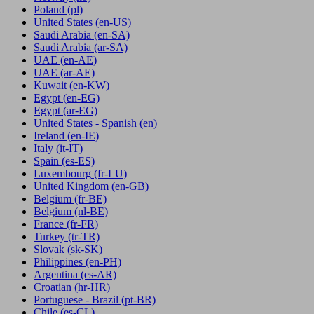
Poland
(pl)
United States
(en-US)
Saudi Arabia
(en-SA)
Saudi Arabia
(ar-SA)
UAE
(en-AE)
UAE
(ar-AE)
Kuwait
(en-KW)
Egypt
(en-EG)
Egypt
(ar-EG)
United States - Spanish
(en)
Ireland
(en-IE)
Italy
(it-IT)
Spain
(es-ES)
Luxembourg
(fr-LU)
United Kingdom
(en-GB)
Belgium
(fr-BE)
Belgium
(nl-BE)
France
(fr-FR)
Turkey
(tr-TR)
Slovak
(sk-SK)
Philippines
(en-PH)
Argentina
(es-AR)
Croatian
(hr-HR)
Portuguese - Brazil
(pt-BR)
Chile
(es-CL)