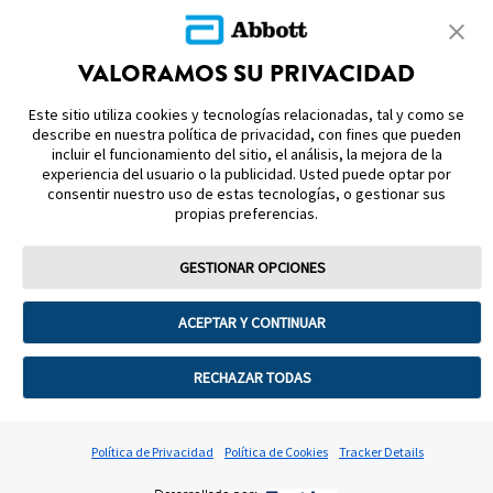
MAPA DEL SITIO
NOTAS Y REFERENCIAS
VALORAMOS SU PRIVACIDAD
CONTÁCTENOS
Este sitio utiliza cookies y tecnologías relacionadas, tal y como se
describe en nuestra política de privacidad, con fines que pueden
incluir el funcionamiento del sitio, el análisis, la mejora de la
experiencia del usuario o la publicidad. Usted puede optar por
consentir nuestro uso de estas tecnologías, o gestionar sus
propias preferencias.
Términos de uso
Política de privacidad
GESTIONAR OPCIONES
Preferencias sobre cookies
ACEPTAR Y CONTINUAR
©2026 Abbott. La cubierta del sensor, FreeStyle, Libre, y las marcas
comerciales relacionadas son marcas de Abbott. Consulta a tu médico y
lee las instrucciones de uso. Sensor Reg. San. 1090E2017 SSA. Lector Reg.
RECHAZAR TODAS
San. 1602E2022 SSA. Sensor FreeStyle Libre 2 Plus Reg. San. 0995E2025
SSA. Lector FreeStyle Libre 2 Reg. San. 0997E2025 SSA.2025 Abbott
ADC-118676 v3.0 03/2026 No. de Autorización 253300201B3086
ADC‑CS‑04612 v2.0
Política de Privacidad
Política de Cookies
Tracker Details