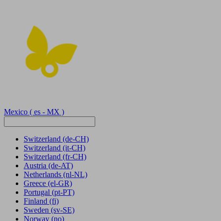
Mexico
( es - MX )
Switzerland
(de-CH)
Switzerland
(it-CH)
Switzerland
(fr-CH)
Austria
(de-AT)
Netherlands
(nl-NL)
Greece
(el-GR)
Portugal
(pt-PT)
Finland
(fi)
Sweden
(sv-SE)
Norway
(no)