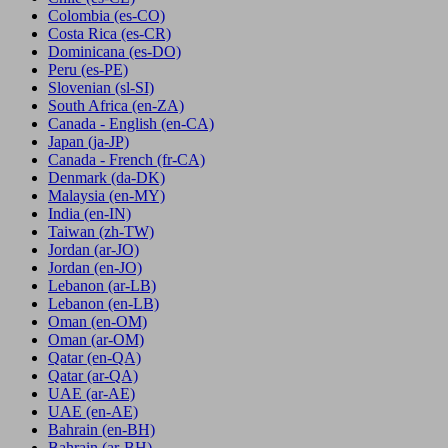
Colombia
(es-CO)
Costa Rica
(es-CR)
Dominicana
(es-DO)
Peru
(es-PE)
Slovenian
(sl-SI)
South Africa
(en-ZA)
Canada - English
(en-CA)
Japan
(ja-JP)
Canada - French
(fr-CA)
Denmark
(da-DK)
Malaysia
(en-MY)
India
(en-IN)
Taiwan
(zh-TW)
Jordan
(ar-JO)
Jordan
(en-JO)
Lebanon
(ar-LB)
Lebanon
(en-LB)
Oman
(en-OM)
Oman
(ar-OM)
Qatar
(en-QA)
Qatar
(ar-QA)
UAE
(ar-AE)
UAE
(en-AE)
Bahrain
(en-BH)
Bahrain
(ar-BH)