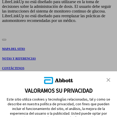
LibreLinkUp no está diseñado para utilizarse en la toma de
decisiones sobre la administración de dosis. El usuario debe seguir
las instrucciones del sistema de monitoreo continuo de glucosa.
LibreLinkUp no está diseñado para reemplazar las prácticas de
automonitoreo recomendadas por un médico.
MAPA DEL SITIO
NOTAS Y REFERENCIAS
CONTÁCTENOS
VALORAMOS SU PRIVACIDAD
Este sitio utiliza cookies y tecnologías relacionadas, tal y como se
describe en nuestra política de privacidad, con fines que pueden
incluir el funcionamiento del sitio, el análisis, la mejora de la
experiencia del usuario o la publicidad. Usted puede optar por
MANTÉNGASE EN CONTACTO