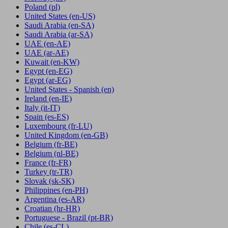
Poland
(pl)
United States
(en-US)
Saudi Arabia
(en-SA)
Saudi Arabia
(ar-SA)
UAE
(en-AE)
UAE
(ar-AE)
Kuwait
(en-KW)
Egypt
(en-EG)
Egypt
(ar-EG)
United States - Spanish
(en)
Ireland
(en-IE)
Italy
(it-IT)
Spain
(es-ES)
Luxembourg
(fr-LU)
United Kingdom
(en-GB)
Belgium
(fr-BE)
Belgium
(nl-BE)
France
(fr-FR)
Turkey
(tr-TR)
Slovak
(sk-SK)
Philippines
(en-PH)
Argentina
(es-AR)
Croatian
(hr-HR)
Portuguese - Brazil
(pt-BR)
Chile
(es-CL)