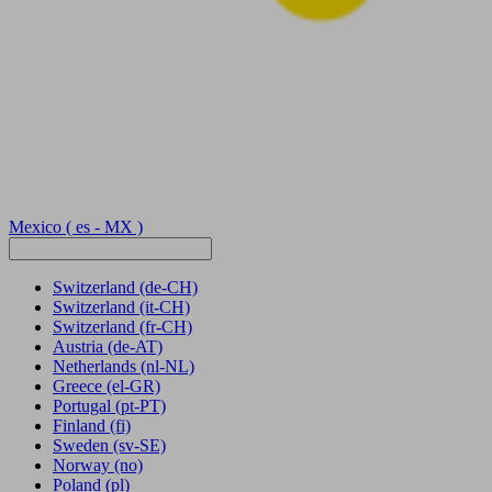
Mexico
( es - MX )
Switzerland
(de-CH)
Switzerland
(it-CH)
Switzerland
(fr-CH)
Austria
(de-AT)
Netherlands
(nl-NL)
Greece
(el-GR)
Portugal
(pt-PT)
Finland
(fi)
Sweden
(sv-SE)
Norway
(no)
Poland
(pl)