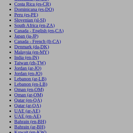
Costa Rica
(es-CR)
Dominicana
(es-DO)
Peru
(es-PE)
Slovenian
(sl-SI)
South Africa
(en-ZA)
Canada - English
(en-CA)
Japan
(ja-JP)
Canada - French
(fr-CA)
Denmark
(da-DK)
Malaysia
(en-MY)
India
(en-IN)
Taiwan
(zh-TW)
Jordan
(ar-JO)
Jordan
(en-JO)
Lebanon
(ar-LB)
Lebanon
(en-LB)
Oman
(en-OM)
Oman
(ar-OM)
Qatar
(en-QA)
Qatar
(ar-QA)
UAE
(ar-AE)
UAE
(en-AE)
Bahrain
(en-BH)
Bahrain
(ar-BH)
Kuwait
(en-KW)