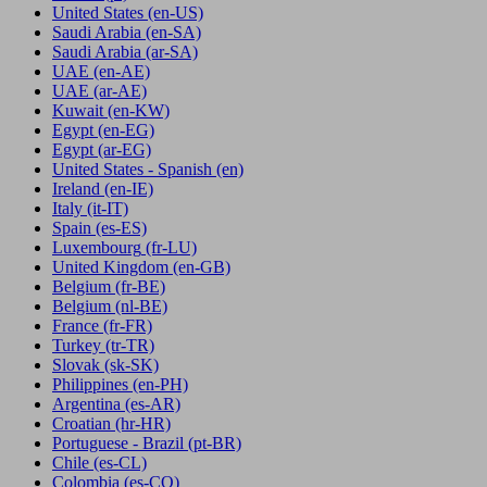
United States
(en-US)
Saudi Arabia
(en-SA)
Saudi Arabia
(ar-SA)
UAE
(en-AE)
UAE
(ar-AE)
Kuwait
(en-KW)
Egypt
(en-EG)
Egypt
(ar-EG)
United States - Spanish
(en)
Ireland
(en-IE)
Italy
(it-IT)
Spain
(es-ES)
Luxembourg
(fr-LU)
United Kingdom
(en-GB)
Belgium
(fr-BE)
Belgium
(nl-BE)
France
(fr-FR)
Turkey
(tr-TR)
Slovak
(sk-SK)
Philippines
(en-PH)
Argentina
(es-AR)
Croatian
(hr-HR)
Portuguese - Brazil
(pt-BR)
Chile
(es-CL)
Colombia
(es-CO)