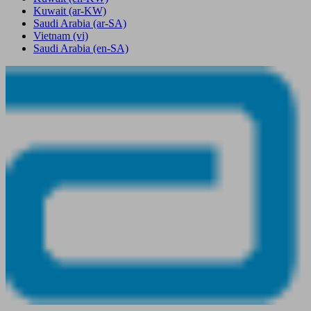
Kuwait
(ar-KW)
Saudi Arabia
(ar-SA)
Vietnam
(vi)
Saudi Arabia
(en-SA)