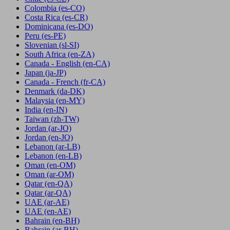
Colombia
(es-CO)
Costa Rica
(es-CR)
Dominicana
(es-DO)
Peru
(es-PE)
Slovenian
(sl-SI)
South Africa
(en-ZA)
Canada - English
(en-CA)
Japan
(ja-JP)
Canada - French
(fr-CA)
Denmark
(da-DK)
Malaysia
(en-MY)
India
(en-IN)
Taiwan
(zh-TW)
Jordan
(ar-JO)
Jordan
(en-JO)
Lebanon
(ar-LB)
Lebanon
(en-LB)
Oman
(en-OM)
Oman
(ar-OM)
Qatar
(en-QA)
Qatar
(ar-QA)
UAE
(ar-AE)
UAE
(en-AE)
Bahrain
(en-BH)
Bahrain
(ar-BH)