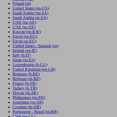
Poland
(pl)
United States
(en-US)
Saudi Arabia
(en-SA)
Saudi Arabia
(ar-SA)
UAE
(en-AE)
UAE
(ar-AE)
Kuwait
(en-KW)
Egypt
(en-EG)
Egypt
(ar-EG)
United States - Spanish
(en)
Ireland
(en-IE)
Italy
(it-IT)
Spain
(es-ES)
Luxembourg
(fr-LU)
United Kingdom
(en-GB)
Belgium
(fr-BE)
Belgium
(nl-BE)
France
(fr-FR)
Turkey
(tr-TR)
Slovak
(sk-SK)
Philippines
(en-PH)
Argentina
(es-AR)
Croatian
(hr-HR)
Portuguese - Brazil
(pt-BR)
Chile
(es-CL)