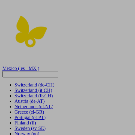
Mexico
( es - MX )
Switzerland
(de-CH)
Switzerland
(it-CH)
Switzerland
(fr-CH)
Austria
(de-AT)
Netherlands
(nl-NL)
Greece
(el-GR)
Portugal
(pt-PT)
Finland
(fi)
Sweden
(sv-SE)
Norway
(no)