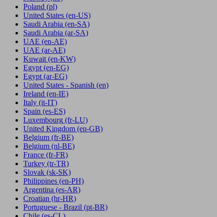
Poland
(pl)
United States
(en-US)
Saudi Arabia
(en-SA)
Saudi Arabia
(ar-SA)
UAE
(en-AE)
UAE
(ar-AE)
Kuwait
(en-KW)
Egypt
(en-EG)
Egypt
(ar-EG)
United States - Spanish
(en)
Ireland
(en-IE)
Italy
(it-IT)
Spain
(es-ES)
Luxembourg
(fr-LU)
United Kingdom
(en-GB)
Belgium
(fr-BE)
Belgium
(nl-BE)
France
(fr-FR)
Turkey
(tr-TR)
Slovak
(sk-SK)
Philippines
(en-PH)
Argentina
(es-AR)
Croatian
(hr-HR)
Portuguese - Brazil
(pt-BR)
Chile
(es-CL)