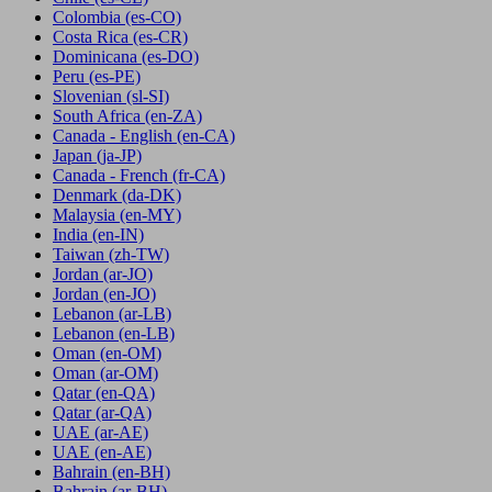
Colombia
(es-CO)
Costa Rica
(es-CR)
Dominicana
(es-DO)
Peru
(es-PE)
Slovenian
(sl-SI)
South Africa
(en-ZA)
Canada - English
(en-CA)
Japan
(ja-JP)
Canada - French
(fr-CA)
Denmark
(da-DK)
Malaysia
(en-MY)
India
(en-IN)
Taiwan
(zh-TW)
Jordan
(ar-JO)
Jordan
(en-JO)
Lebanon
(ar-LB)
Lebanon
(en-LB)
Oman
(en-OM)
Oman
(ar-OM)
Qatar
(en-QA)
Qatar
(ar-QA)
UAE
(ar-AE)
UAE
(en-AE)
Bahrain
(en-BH)
Bahrain
(ar-BH)