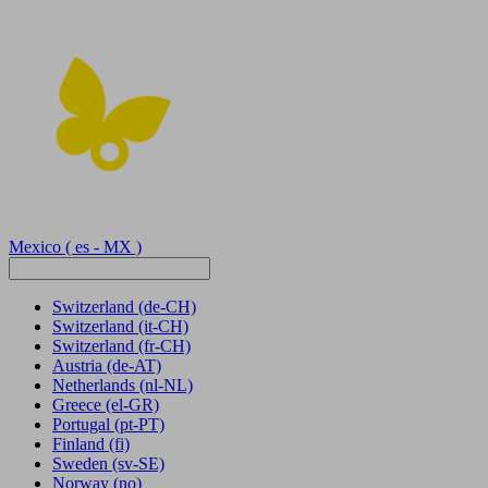
Mexico
( es - MX )
Switzerland
(de-CH)
Switzerland
(it-CH)
Switzerland
(fr-CH)
Austria
(de-AT)
Netherlands
(nl-NL)
Greece
(el-GR)
Portugal
(pt-PT)
Finland
(fi)
Sweden
(sv-SE)
Norway
(no)