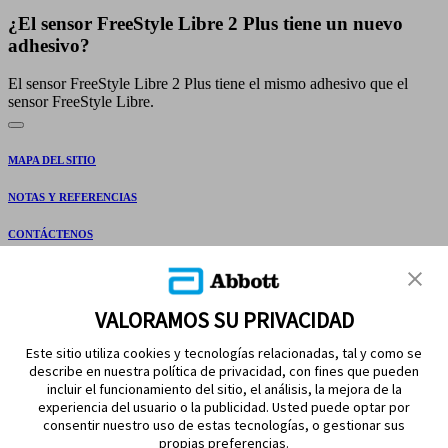
¿El sensor FreeStyle Libre 2 Plus tiene un nuevo
adhesivo?
El sensor FreeStyle Libre 2 Plus tiene el mismo adhesivo que el
sensor FreeStyle Libre.
MAPA DEL SITIO
NOTAS Y REFERENCIAS
CONTÁCTENOS
VALORAMOS SU PRIVACIDAD
Este sitio utiliza cookies y tecnologías relacionadas, tal y como se
describe en nuestra política de privacidad, con fines que pueden
incluir el funcionamiento del sitio, el análisis, la mejora de la
experiencia del usuario o la publicidad. Usted puede optar por
MANTÉNGASE EN CONTACTO
consentir nuestro uso de estas tecnologías, o gestionar sus
propias preferencias.