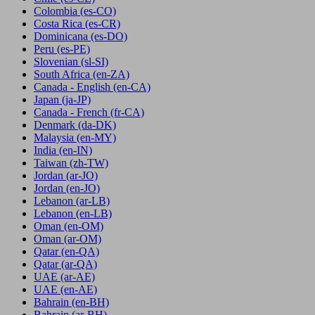
Colombia
(es-CO)
Costa Rica
(es-CR)
Dominicana
(es-DO)
Peru
(es-PE)
Slovenian
(sl-SI)
South Africa
(en-ZA)
Canada - English
(en-CA)
Japan
(ja-JP)
Canada - French
(fr-CA)
Denmark
(da-DK)
Malaysia
(en-MY)
India
(en-IN)
Taiwan
(zh-TW)
Jordan
(ar-JO)
Jordan
(en-JO)
Lebanon
(ar-LB)
Lebanon
(en-LB)
Oman
(en-OM)
Oman
(ar-OM)
Qatar
(en-QA)
Qatar
(ar-QA)
UAE
(ar-AE)
UAE
(en-AE)
Bahrain
(en-BH)
Bahrain
(ar-BH)