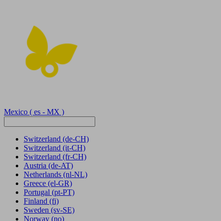
Mexico
( es - MX )
Switzerland
(de-CH)
Switzerland
(it-CH)
Switzerland
(fr-CH)
Austria
(de-AT)
Netherlands
(nl-NL)
Greece
(el-GR)
Portugal
(pt-PT)
Finland
(fi)
Sweden
(sv-SE)
Norway
(no)