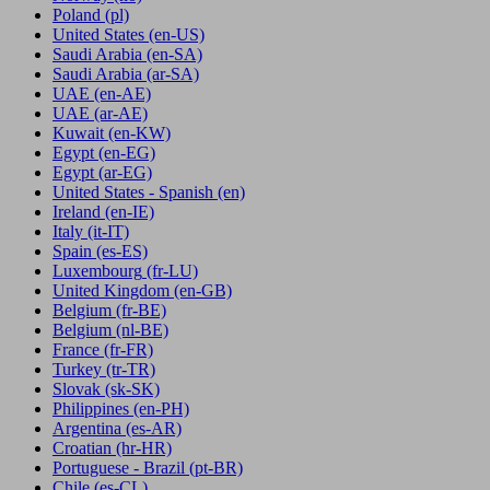
Poland
(pl)
United States
(en-US)
Saudi Arabia
(en-SA)
Saudi Arabia
(ar-SA)
UAE
(en-AE)
UAE
(ar-AE)
Kuwait
(en-KW)
Egypt
(en-EG)
Egypt
(ar-EG)
United States - Spanish
(en)
Ireland
(en-IE)
Italy
(it-IT)
Spain
(es-ES)
Luxembourg
(fr-LU)
United Kingdom
(en-GB)
Belgium
(fr-BE)
Belgium
(nl-BE)
France
(fr-FR)
Turkey
(tr-TR)
Slovak
(sk-SK)
Philippines
(en-PH)
Argentina
(es-AR)
Croatian
(hr-HR)
Portuguese - Brazil
(pt-BR)
Chile
(es-CL)