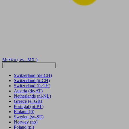
Mexico
( es - MX )
Switzerland
(de-CH)
Switzerland
(it-CH)
Switzerland
(fr-CH)
Austria
(de-AT)
Netherlands
(nl-NL)
Greece
(el-GR)
Portugal
(pt-PT)
Finland
(fi)
Sweden
(sv-SE)
Norway
(no)
Poland
(pl)