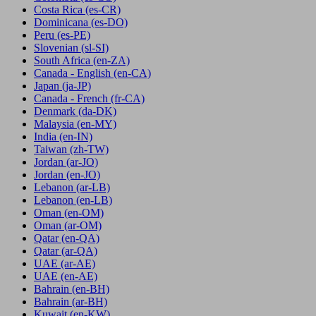
Costa Rica
(es-CR)
Dominicana
(es-DO)
Peru
(es-PE)
Slovenian
(sl-SI)
South Africa
(en-ZA)
Canada - English
(en-CA)
Japan
(ja-JP)
Canada - French
(fr-CA)
Denmark
(da-DK)
Malaysia
(en-MY)
India
(en-IN)
Taiwan
(zh-TW)
Jordan
(ar-JO)
Jordan
(en-JO)
Lebanon
(ar-LB)
Lebanon
(en-LB)
Oman
(en-OM)
Oman
(ar-OM)
Qatar
(en-QA)
Qatar
(ar-QA)
UAE
(ar-AE)
UAE
(en-AE)
Bahrain
(en-BH)
Bahrain
(ar-BH)
Kuwait
(en-KW)