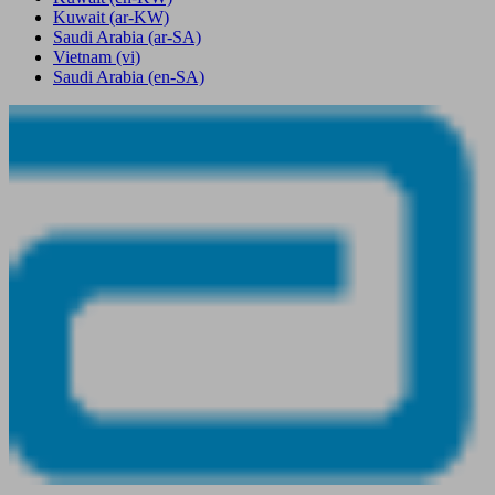
Kuwait
(ar-KW)
Saudi Arabia
(ar-SA)
Vietnam
(vi)
Saudi Arabia
(en-SA)