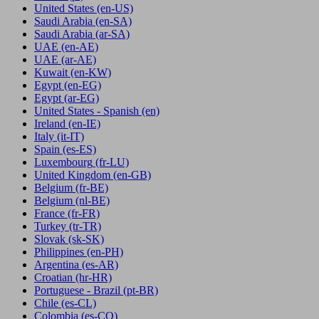
United States
(en-US)
Saudi Arabia
(en-SA)
Saudi Arabia
(ar-SA)
UAE
(en-AE)
UAE
(ar-AE)
Kuwait
(en-KW)
Egypt
(en-EG)
Egypt
(ar-EG)
United States - Spanish
(en)
Ireland
(en-IE)
Italy
(it-IT)
Spain
(es-ES)
Luxembourg
(fr-LU)
United Kingdom
(en-GB)
Belgium
(fr-BE)
Belgium
(nl-BE)
France
(fr-FR)
Turkey
(tr-TR)
Slovak
(sk-SK)
Philippines
(en-PH)
Argentina
(es-AR)
Croatian
(hr-HR)
Portuguese - Brazil
(pt-BR)
Chile
(es-CL)
Colombia
(es-CO)