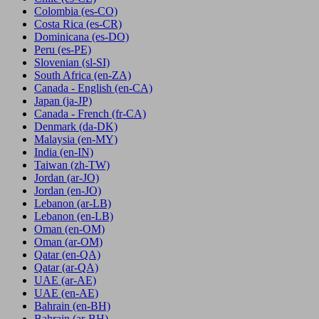
Colombia
(es-CO)
Costa Rica
(es-CR)
Dominicana
(es-DO)
Peru
(es-PE)
Slovenian
(sl-SI)
South Africa
(en-ZA)
Canada - English
(en-CA)
Japan
(ja-JP)
Canada - French
(fr-CA)
Denmark
(da-DK)
Malaysia
(en-MY)
India
(en-IN)
Taiwan
(zh-TW)
Jordan
(ar-JO)
Jordan
(en-JO)
Lebanon
(ar-LB)
Lebanon
(en-LB)
Oman
(en-OM)
Oman
(ar-OM)
Qatar
(en-QA)
Qatar
(ar-QA)
UAE
(ar-AE)
UAE
(en-AE)
Bahrain
(en-BH)
Bahrain
(ar-BH)