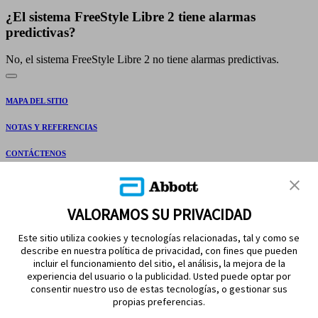
¿El sistema FreeStyle Libre 2 tiene alarmas
predictivas?
No, el sistema FreeStyle Libre 2 no tiene alarmas predictivas.
MAPA DEL SITIO
NOTAS Y REFERENCIAS
CONTÁCTENOS
VALORAMOS SU PRIVACIDAD
Este sitio utiliza cookies y tecnologías relacionadas, tal y como se
describe en nuestra política de privacidad, con fines que pueden
incluir el funcionamiento del sitio, el análisis, la mejora de la
experiencia del usuario o la publicidad. Usted puede optar por
MANTÉNGASE EN CONTACTO
consentir nuestro uso de estas tecnologías, o gestionar sus
propias preferencias.