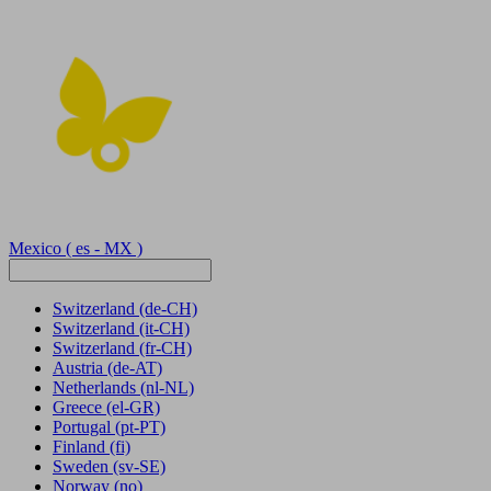
Mexico
( es - MX )
Switzerland
(de-CH)
Switzerland
(it-CH)
Switzerland
(fr-CH)
Austria
(de-AT)
Netherlands
(nl-NL)
Greece
(el-GR)
Portugal
(pt-PT)
Finland
(fi)
Sweden
(sv-SE)
Norway
(no)