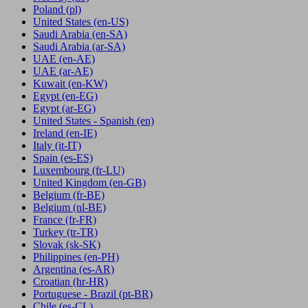
Poland
(pl)
United States
(en-US)
Saudi Arabia
(en-SA)
Saudi Arabia
(ar-SA)
UAE
(en-AE)
UAE
(ar-AE)
Kuwait
(en-KW)
Egypt
(en-EG)
Egypt
(ar-EG)
United States - Spanish
(en)
Ireland
(en-IE)
Italy
(it-IT)
Spain
(es-ES)
Luxembourg
(fr-LU)
United Kingdom
(en-GB)
Belgium
(fr-BE)
Belgium
(nl-BE)
France
(fr-FR)
Turkey
(tr-TR)
Slovak
(sk-SK)
Philippines
(en-PH)
Argentina
(es-AR)
Croatian
(hr-HR)
Portuguese - Brazil
(pt-BR)
Chile
(es-CL)