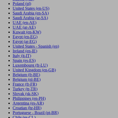
Poland
(pl)
United States
(en-US)
Saudi Arabia
(en-SA)
Saudi Arabia
(ar-SA)
UAE
(en-AE)
UAE
(ar-AE)
Kuwait
(en-KW)
Egypt
(en-EG)
Egypt
(ar-EG)
United States - Spanish
(en)
Ireland
(en-IE)
Italy
(it-IT)
Spain
(es-ES)
Luxembourg
(fr-LU)
United Kingdom
(en-GB)
Belgium
(fr-BE)
Belgium
(nl-BE)
France
(fr-FR)
Turkey
(tr-TR)
Slovak
(sk-SK)
Philippines
(en-PH)
Argentina
(es-AR)
Croatian
(hr-HR)
Portuguese - Brazil
(pt-BR)
Chile
(es-CL)