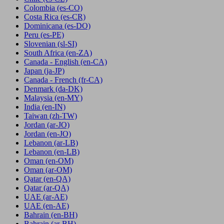
Colombia
(es-CO)
Costa Rica
(es-CR)
Dominicana
(es-DO)
Peru
(es-PE)
Slovenian
(sl-SI)
South Africa
(en-ZA)
Canada - English
(en-CA)
Japan
(ja-JP)
Canada - French
(fr-CA)
Denmark
(da-DK)
Malaysia
(en-MY)
India
(en-IN)
Taiwan
(zh-TW)
Jordan
(ar-JO)
Jordan
(en-JO)
Lebanon
(ar-LB)
Lebanon
(en-LB)
Oman
(en-OM)
Oman
(ar-OM)
Qatar
(en-QA)
Qatar
(ar-QA)
UAE
(ar-AE)
UAE
(en-AE)
Bahrain
(en-BH)
Bahrain
(ar-BH)