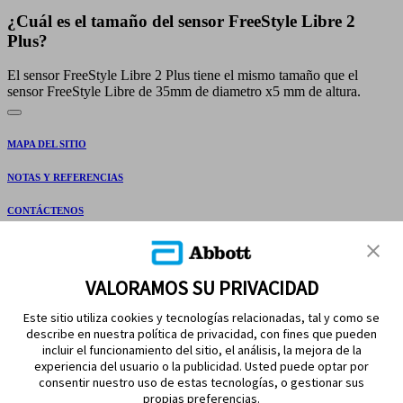
¿Cuál es el tamaño del sensor FreeStyle Libre 2
Plus?
El sensor FreeStyle Libre 2 Plus tiene el mismo tamaño que el
sensor FreeStyle Libre de 35mm de diametro x5 mm de altura.
MAPA DEL SITIO
NOTAS Y REFERENCIAS
CONTÁCTENOS
VALORAMOS SU PRIVACIDAD
Este sitio utiliza cookies y tecnologías relacionadas, tal y como se
describe en nuestra política de privacidad, con fines que pueden
incluir el funcionamiento del sitio, el análisis, la mejora de la
experiencia del usuario o la publicidad. Usted puede optar por
MANTÉNGASE EN CONTACTO
consentir nuestro uso de estas tecnologías, o gestionar sus
propias preferencias.