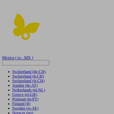
Mexico
( es - MX )
Switzerland
(de-CH)
Switzerland
(it-CH)
Switzerland
(fr-CH)
Austria
(de-AT)
Netherlands
(nl-NL)
Greece
(el-GR)
Portugal
(pt-PT)
Finland
(fi)
Sweden
(sv-SE)
Norway
(no)