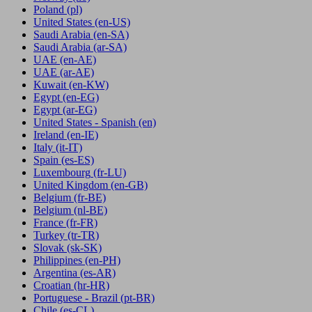
Poland
(pl)
United States
(en-US)
Saudi Arabia
(en-SA)
Saudi Arabia
(ar-SA)
UAE
(en-AE)
UAE
(ar-AE)
Kuwait
(en-KW)
Egypt
(en-EG)
Egypt
(ar-EG)
United States - Spanish
(en)
Ireland
(en-IE)
Italy
(it-IT)
Spain
(es-ES)
Luxembourg
(fr-LU)
United Kingdom
(en-GB)
Belgium
(fr-BE)
Belgium
(nl-BE)
France
(fr-FR)
Turkey
(tr-TR)
Slovak
(sk-SK)
Philippines
(en-PH)
Argentina
(es-AR)
Croatian
(hr-HR)
Portuguese - Brazil
(pt-BR)
Chile
(es-CL)