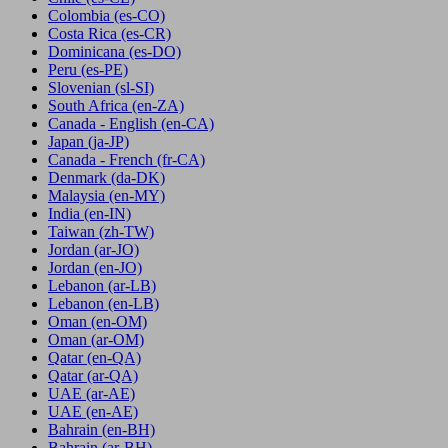
Colombia
(es-CO)
Costa Rica
(es-CR)
Dominicana
(es-DO)
Peru
(es-PE)
Slovenian
(sl-SI)
South Africa
(en-ZA)
Canada - English
(en-CA)
Japan
(ja-JP)
Canada - French
(fr-CA)
Denmark
(da-DK)
Malaysia
(en-MY)
India
(en-IN)
Taiwan
(zh-TW)
Jordan
(ar-JO)
Jordan
(en-JO)
Lebanon
(ar-LB)
Lebanon
(en-LB)
Oman
(en-OM)
Oman
(ar-OM)
Qatar
(en-QA)
Qatar
(ar-QA)
UAE
(ar-AE)
UAE
(en-AE)
Bahrain
(en-BH)
Bahrain
(ar-BH)