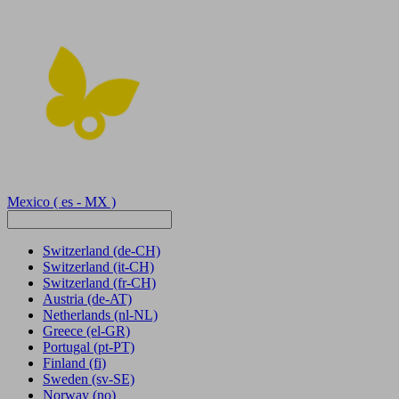
Mexico
( es - MX )
Switzerland
(de-CH)
Switzerland
(it-CH)
Switzerland
(fr-CH)
Austria
(de-AT)
Netherlands
(nl-NL)
Greece
(el-GR)
Portugal
(pt-PT)
Finland
(fi)
Sweden
(sv-SE)
Norway
(no)