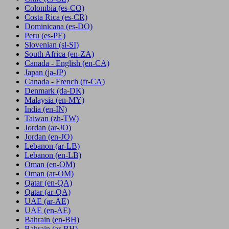
Colombia
(es-CO)
Costa Rica
(es-CR)
Dominicana
(es-DO)
Peru
(es-PE)
Slovenian
(sl-SI)
South Africa
(en-ZA)
Canada - English
(en-CA)
Japan
(ja-JP)
Canada - French
(fr-CA)
Denmark
(da-DK)
Malaysia
(en-MY)
India
(en-IN)
Taiwan
(zh-TW)
Jordan
(ar-JO)
Jordan
(en-JO)
Lebanon
(ar-LB)
Lebanon
(en-LB)
Oman
(en-OM)
Oman
(ar-OM)
Qatar
(en-QA)
Qatar
(ar-QA)
UAE
(ar-AE)
UAE
(en-AE)
Bahrain
(en-BH)
Bahrain
(ar-BH)