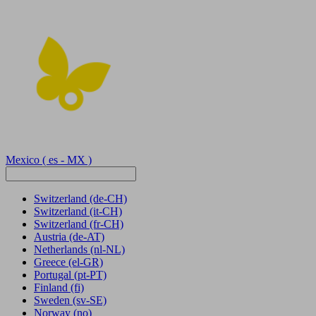
Mexico
( es - MX )
Switzerland
(de-CH)
Switzerland
(it-CH)
Switzerland
(fr-CH)
Austria
(de-AT)
Netherlands
(nl-NL)
Greece
(el-GR)
Portugal
(pt-PT)
Finland
(fi)
Sweden
(sv-SE)
Norway
(no)