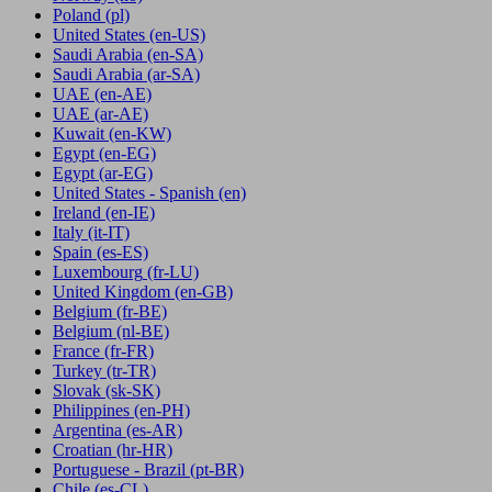
Poland
(pl)
United States
(en-US)
Saudi Arabia
(en-SA)
Saudi Arabia
(ar-SA)
UAE
(en-AE)
UAE
(ar-AE)
Kuwait
(en-KW)
Egypt
(en-EG)
Egypt
(ar-EG)
United States - Spanish
(en)
Ireland
(en-IE)
Italy
(it-IT)
Spain
(es-ES)
Luxembourg
(fr-LU)
United Kingdom
(en-GB)
Belgium
(fr-BE)
Belgium
(nl-BE)
France
(fr-FR)
Turkey
(tr-TR)
Slovak
(sk-SK)
Philippines
(en-PH)
Argentina
(es-AR)
Croatian
(hr-HR)
Portuguese - Brazil
(pt-BR)
Chile
(es-CL)