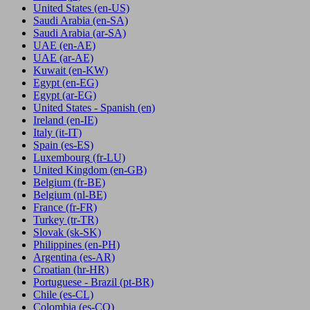
United States
(en-US)
Saudi Arabia
(en-SA)
Saudi Arabia
(ar-SA)
UAE
(en-AE)
UAE
(ar-AE)
Kuwait
(en-KW)
Egypt
(en-EG)
Egypt
(ar-EG)
United States - Spanish
(en)
Ireland
(en-IE)
Italy
(it-IT)
Spain
(es-ES)
Luxembourg
(fr-LU)
United Kingdom
(en-GB)
Belgium
(fr-BE)
Belgium
(nl-BE)
France
(fr-FR)
Turkey
(tr-TR)
Slovak
(sk-SK)
Philippines
(en-PH)
Argentina
(es-AR)
Croatian
(hr-HR)
Portuguese - Brazil
(pt-BR)
Chile
(es-CL)
Colombia
(es-CO)