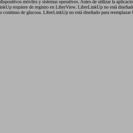
positivos móviles y sistemas operativos. Antes de utilizar la aplicaci
eLinkUp requiere de registro en LibreView. LibreLinkUp no está diseñado
oreo continuo de glucosa. LibreLinkUp no está diseñado para reemplaza