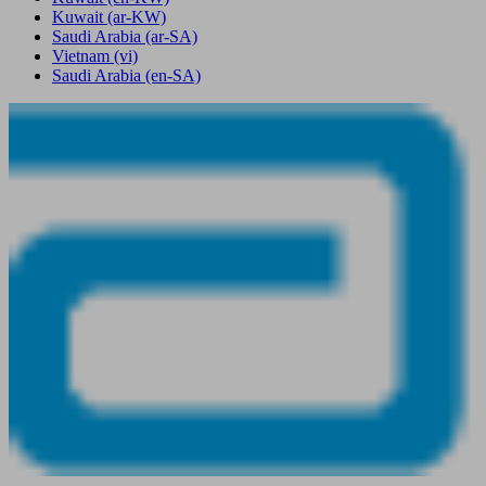
Kuwait
(ar-KW)
Saudi Arabia
(ar-SA)
Vietnam
(vi)
Saudi Arabia
(en-SA)