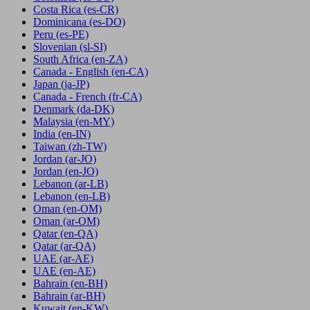
Costa Rica
(es-CR)
Dominicana
(es-DO)
Peru
(es-PE)
Slovenian
(sl-SI)
South Africa
(en-ZA)
Canada - English
(en-CA)
Japan
(ja-JP)
Canada - French
(fr-CA)
Denmark
(da-DK)
Malaysia
(en-MY)
India
(en-IN)
Taiwan
(zh-TW)
Jordan
(ar-JO)
Jordan
(en-JO)
Lebanon
(ar-LB)
Lebanon
(en-LB)
Oman
(en-OM)
Oman
(ar-OM)
Qatar
(en-QA)
Qatar
(ar-QA)
UAE
(ar-AE)
UAE
(en-AE)
Bahrain
(en-BH)
Bahrain
(ar-BH)
Kuwait
(en-KW)