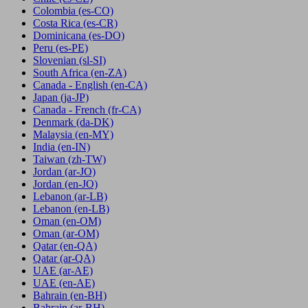
Colombia
(es-CO)
Costa Rica
(es-CR)
Dominicana
(es-DO)
Peru
(es-PE)
Slovenian
(sl-SI)
South Africa
(en-ZA)
Canada - English
(en-CA)
Japan
(ja-JP)
Canada - French
(fr-CA)
Denmark
(da-DK)
Malaysia
(en-MY)
India
(en-IN)
Taiwan
(zh-TW)
Jordan
(ar-JO)
Jordan
(en-JO)
Lebanon
(ar-LB)
Lebanon
(en-LB)
Oman
(en-OM)
Oman
(ar-OM)
Qatar
(en-QA)
Qatar
(ar-QA)
UAE
(ar-AE)
UAE
(en-AE)
Bahrain
(en-BH)
Bahrain
(ar-BH)