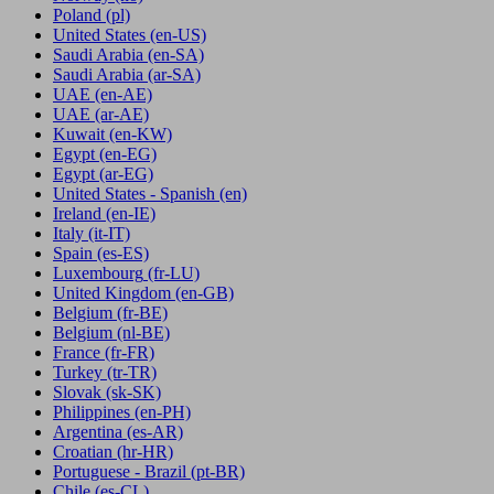
Poland
(pl)
United States
(en-US)
Saudi Arabia
(en-SA)
Saudi Arabia
(ar-SA)
UAE
(en-AE)
UAE
(ar-AE)
Kuwait
(en-KW)
Egypt
(en-EG)
Egypt
(ar-EG)
United States - Spanish
(en)
Ireland
(en-IE)
Italy
(it-IT)
Spain
(es-ES)
Luxembourg
(fr-LU)
United Kingdom
(en-GB)
Belgium
(fr-BE)
Belgium
(nl-BE)
France
(fr-FR)
Turkey
(tr-TR)
Slovak
(sk-SK)
Philippines
(en-PH)
Argentina
(es-AR)
Croatian
(hr-HR)
Portuguese - Brazil
(pt-BR)
Chile
(es-CL)