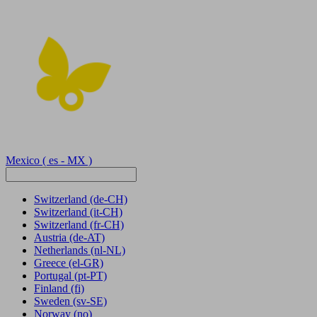
Mexico
( es - MX )
Switzerland
(de-CH)
Switzerland
(it-CH)
Switzerland
(fr-CH)
Austria
(de-AT)
Netherlands
(nl-NL)
Greece
(el-GR)
Portugal
(pt-PT)
Finland
(fi)
Sweden
(sv-SE)
Norway
(no)