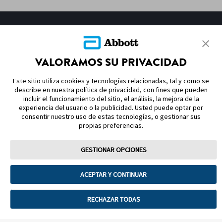
MAPA DEL SITIO
NOTAS Y REFERENCIAS
VALORAMOS SU PRIVACIDAD
CONTÁCTENOS
Este sitio utiliza cookies y tecnologías relacionadas, tal y como se
describe en nuestra política de privacidad, con fines que pueden
incluir el funcionamiento del sitio, el análisis, la mejora de la
experiencia del usuario o la publicidad. Usted puede optar por
consentir nuestro uso de estas tecnologías, o gestionar sus
propias preferencias.
Términos de uso
Política de privacidad
GESTIONAR OPCIONES
Preferencias sobre cookies
ACEPTAR Y CONTINUAR
©2026 Abbott. La cubierta del sensor, FreeStyle, Libre, y las marcas
comerciales relacionadas son marcas de Abbott. Consulta a tu médico y
lee las instrucciones de uso. Sensor Reg. San. 1090E2017 SSA. Lector Reg.
RECHAZAR TODAS
San. 1602E2022 SSA. Sensor FreeStyle Libre 2 Plus Reg. San. 0995E2025
SSA. Lector FreeStyle Libre 2 Reg. San. 0997E2025 SSA.2025 Abbott
ADC-118676 v3.0 03/2026 No. de Autorización 253300201B3086
ADC‑CS‑04612 v2.0