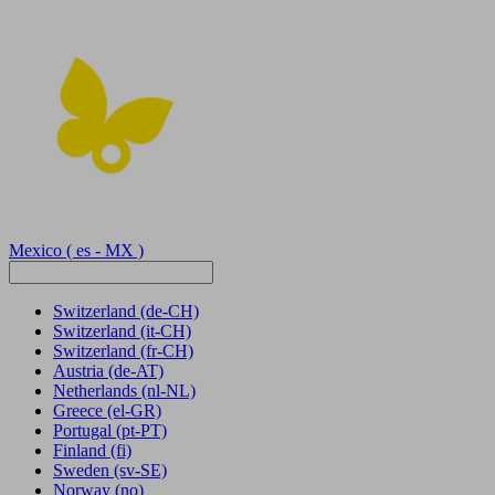
Mexico
( es - MX )
Switzerland
(de-CH)
Switzerland
(it-CH)
Switzerland
(fr-CH)
Austria
(de-AT)
Netherlands
(nl-NL)
Greece
(el-GR)
Portugal
(pt-PT)
Finland
(fi)
Sweden
(sv-SE)
Norway
(no)