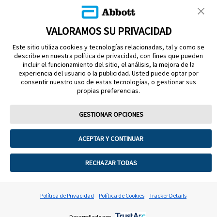
VALORAMOS SU PRIVACIDAD
Este sitio utiliza cookies y tecnologías relacionadas, tal y como se
describe en nuestra política de privacidad, con fines que pueden
incluir el funcionamiento del sitio, el análisis, la mejora de la
experiencia del usuario o la publicidad. Usted puede optar por
MANTÉNGASE EN CONTACTO
consentir nuestro uso de estas tecnologías, o gestionar sus
propias preferencias.
GESTIONAR OPCIONES
Términos de uso
Política de privacidad
ACEPTAR Y CONTINUAR
Preferencias sobre cookies
©2026 Abbott. La cubierta del sensor, FreeStyle, Libre, y las marcas
RECHAZAR TODAS
comerciales relacionadas son marcas de Abbott. Consulta a tu
médico y lee las instrucciones de uso. Sensor Reg. San. 1090E2017
SSA. Lector Reg. San. 1602E2022 SSA. Sensor FreeStyle Libre 2
Política de Privacidad
Política de Cookies
Tracker Details
Plus Reg. San. 0995E2025 SSA. Lector FreeStyle Libre 2 Reg.
San. 0997E2025 SSA.2025 Abbott ADC-118676 v3.0 03/2026 No.
de Autorización 253300201B3086 ADC‑CS‑04612 v2.0
Desarrollado por: