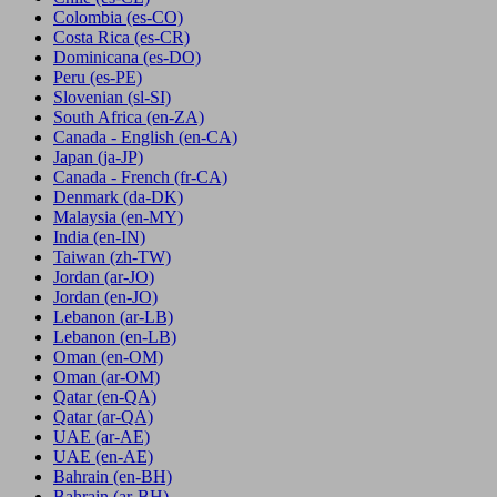
Colombia
(es-CO)
Costa Rica
(es-CR)
Dominicana
(es-DO)
Peru
(es-PE)
Slovenian
(sl-SI)
South Africa
(en-ZA)
Canada - English
(en-CA)
Japan
(ja-JP)
Canada - French
(fr-CA)
Denmark
(da-DK)
Malaysia
(en-MY)
India
(en-IN)
Taiwan
(zh-TW)
Jordan
(ar-JO)
Jordan
(en-JO)
Lebanon
(ar-LB)
Lebanon
(en-LB)
Oman
(en-OM)
Oman
(ar-OM)
Qatar
(en-QA)
Qatar
(ar-QA)
UAE
(ar-AE)
UAE
(en-AE)
Bahrain
(en-BH)
Bahrain
(ar-BH)