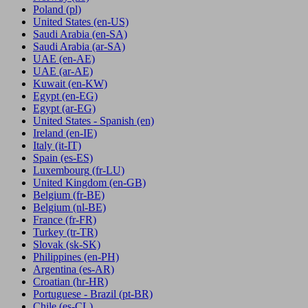
Poland
(pl)
United States
(en-US)
Saudi Arabia
(en-SA)
Saudi Arabia
(ar-SA)
UAE
(en-AE)
UAE
(ar-AE)
Kuwait
(en-KW)
Egypt
(en-EG)
Egypt
(ar-EG)
United States - Spanish
(en)
Ireland
(en-IE)
Italy
(it-IT)
Spain
(es-ES)
Luxembourg
(fr-LU)
United Kingdom
(en-GB)
Belgium
(fr-BE)
Belgium
(nl-BE)
France
(fr-FR)
Turkey
(tr-TR)
Slovak
(sk-SK)
Philippines
(en-PH)
Argentina
(es-AR)
Croatian
(hr-HR)
Portuguese - Brazil
(pt-BR)
Chile
(es-CL)