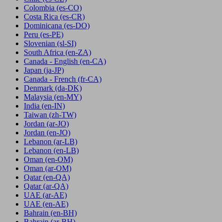
Colombia
(es-CO)
Costa Rica
(es-CR)
Dominicana
(es-DO)
Peru
(es-PE)
Slovenian
(sl-SI)
South Africa
(en-ZA)
Canada - English
(en-CA)
Japan
(ja-JP)
Canada - French
(fr-CA)
Denmark
(da-DK)
Malaysia
(en-MY)
India
(en-IN)
Taiwan
(zh-TW)
Jordan
(ar-JO)
Jordan
(en-JO)
Lebanon
(ar-LB)
Lebanon
(en-LB)
Oman
(en-OM)
Oman
(ar-OM)
Qatar
(en-QA)
Qatar
(ar-QA)
UAE
(ar-AE)
UAE
(en-AE)
Bahrain
(en-BH)
Bahrain
(ar-BH)