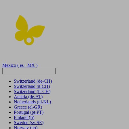
Mexico
( es - MX )
Switzerland
(de-CH)
Switzerland
(it-CH)
Switzerland
(fr-CH)
Austria
(de-AT)
Netherlands
(nl-NL)
Greece
(el-GR)
Portugal
(pt-PT)
Finland
(fi)
Sweden
(sv-SE)
Norway
(no)