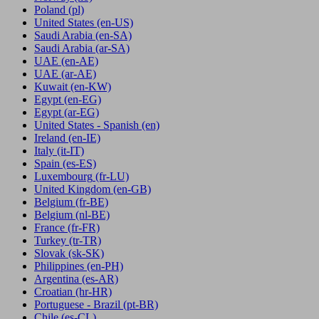
Poland
(pl)
United States
(en-US)
Saudi Arabia
(en-SA)
Saudi Arabia
(ar-SA)
UAE
(en-AE)
UAE
(ar-AE)
Kuwait
(en-KW)
Egypt
(en-EG)
Egypt
(ar-EG)
United States - Spanish
(en)
Ireland
(en-IE)
Italy
(it-IT)
Spain
(es-ES)
Luxembourg
(fr-LU)
United Kingdom
(en-GB)
Belgium
(fr-BE)
Belgium
(nl-BE)
France
(fr-FR)
Turkey
(tr-TR)
Slovak
(sk-SK)
Philippines
(en-PH)
Argentina
(es-AR)
Croatian
(hr-HR)
Portuguese - Brazil
(pt-BR)
Chile
(es-CL)