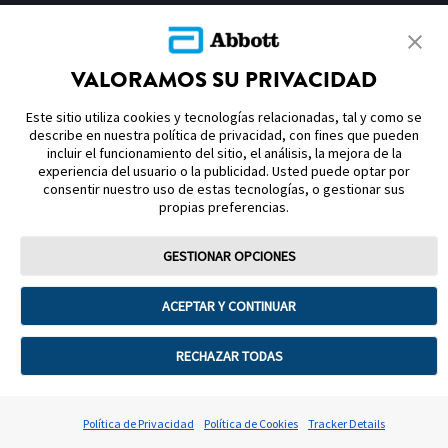
MAPA DEL SITIO
NOTAS Y REFERENCIAS
VALORAMOS SU PRIVACIDAD
CONTÁCTENOS
Este sitio utiliza cookies y tecnologías relacionadas, tal y como se
describe en nuestra política de privacidad, con fines que pueden
incluir el funcionamiento del sitio, el análisis, la mejora de la
experiencia del usuario o la publicidad. Usted puede optar por
consentir nuestro uso de estas tecnologías, o gestionar sus
propias preferencias.
Términos de uso
Política de privacidad
GESTIONAR OPCIONES
Preferencias sobre cookies
ACEPTAR Y CONTINUAR
©2026 Abbott. La cubierta del sensor, FreeStyle, Libre, y las marcas
comerciales relacionadas son marcas de Abbott. Consulta a tu médico y
lee las instrucciones de uso. Sensor Reg. San. 1090E2017 SSA. Lector Reg.
RECHAZAR TODAS
San. 1602E2022 SSA. Sensor FreeStyle Libre 2 Plus Reg. San. 0995E2025
SSA. Lector FreeStyle Libre 2 Reg. San. 0997E2025 SSA.2025 Abbott
ADC-118676 v3.0 03/2026 No. de Autorización 253300201B3086
ADC‑CS‑04612 v2.0
Política de Privacidad
Política de Cookies
Tracker Details