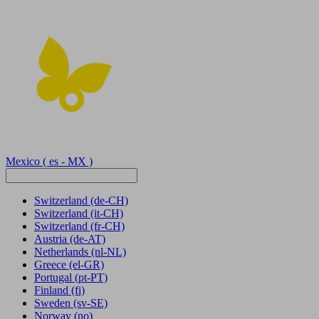
Mexico
( es - MX )
Switzerland
(de-CH)
Switzerland
(it-CH)
Switzerland
(fr-CH)
Austria
(de-AT)
Netherlands
(nl-NL)
Greece
(el-GR)
Portugal
(pt-PT)
Finland
(fi)
Sweden
(sv-SE)
Norway
(no)