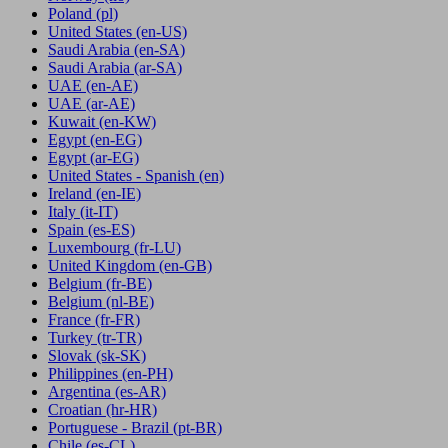
Poland
(pl)
United States
(en-US)
Saudi Arabia
(en-SA)
Saudi Arabia
(ar-SA)
UAE
(en-AE)
UAE
(ar-AE)
Kuwait
(en-KW)
Egypt
(en-EG)
Egypt
(ar-EG)
United States - Spanish
(en)
Ireland
(en-IE)
Italy
(it-IT)
Spain
(es-ES)
Luxembourg
(fr-LU)
United Kingdom
(en-GB)
Belgium
(fr-BE)
Belgium
(nl-BE)
France
(fr-FR)
Turkey
(tr-TR)
Slovak
(sk-SK)
Philippines
(en-PH)
Argentina
(es-AR)
Croatian
(hr-HR)
Portuguese - Brazil
(pt-BR)
Chile
(es-CL)