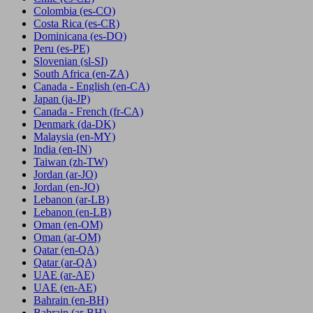
Colombia
(es-CO)
Costa Rica
(es-CR)
Dominicana
(es-DO)
Peru
(es-PE)
Slovenian
(sl-SI)
South Africa
(en-ZA)
Canada - English
(en-CA)
Japan
(ja-JP)
Canada - French
(fr-CA)
Denmark
(da-DK)
Malaysia
(en-MY)
India
(en-IN)
Taiwan
(zh-TW)
Jordan
(ar-JO)
Jordan
(en-JO)
Lebanon
(ar-LB)
Lebanon
(en-LB)
Oman
(en-OM)
Oman
(ar-OM)
Qatar
(en-QA)
Qatar
(ar-QA)
UAE
(ar-AE)
UAE
(en-AE)
Bahrain
(en-BH)
Bahrain
(ar-BH)