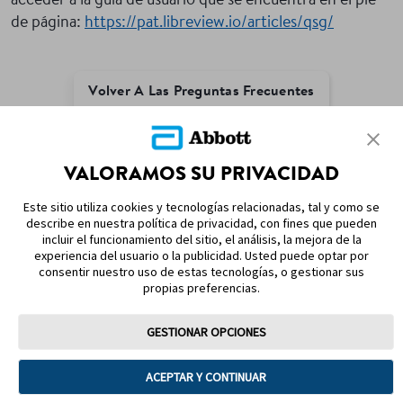
acceder a la guía de usuario que se encuentra en el pie
de página:
https://pat.libreview.io/articles/qsg/
Volver A Las Preguntas Frecuentes
VALORAMOS SU PRIVACIDAD
MAPA DEL SITIO
Este sitio utiliza cookies y tecnologías relacionadas, tal y como se
describe en nuestra política de privacidad, con fines que pueden
REFERENCIAS & AVISO LEGAL
incluir el funcionamiento del sitio, el análisis, la mejora de la
experiencia del usuario o la publicidad. Usted puede optar por
CONTÁCTANOS
consentir nuestro uso de estas tecnologías, o gestionar sus
propias preferencias.
GESTIONAR OPCIONES
ACEPTAR Y CONTINUAR
Términos y condiciones
Política de privacidad