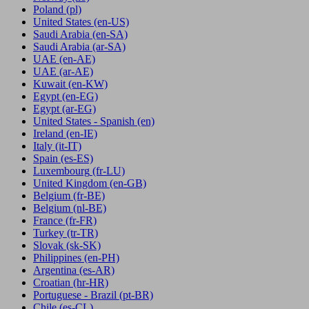
Poland
(pl)
United States
(en-US)
Saudi Arabia
(en-SA)
Saudi Arabia
(ar-SA)
UAE
(en-AE)
UAE
(ar-AE)
Kuwait
(en-KW)
Egypt
(en-EG)
Egypt
(ar-EG)
United States - Spanish
(en)
Ireland
(en-IE)
Italy
(it-IT)
Spain
(es-ES)
Luxembourg
(fr-LU)
United Kingdom
(en-GB)
Belgium
(fr-BE)
Belgium
(nl-BE)
France
(fr-FR)
Turkey
(tr-TR)
Slovak
(sk-SK)
Philippines
(en-PH)
Argentina
(es-AR)
Croatian
(hr-HR)
Portuguese - Brazil
(pt-BR)
Chile
(es-CL)