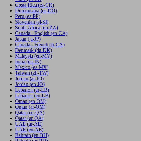
Costa Rica
(es-CR)
Dominicana
(es-DO)
Peru
(es-PE)
Slovenian
(sl-SI)
South Africa
(en-ZA)
Canada - English
(en-CA)
Japan
(ja-JP)
Canada - French
(fr-CA)
Denmark
(da-DK)
Malaysia
(en-MY)
India
(en-IN)
Mexico
(es-MX)
Taiwan
(zh-TW)
Jordan
(ar-JO)
Jordan
(en-JO)
Lebanon
(ar-LB)
Lebanon
(en-LB)
Oman
(en-OM)
Oman
(ar-OM)
Qatar
(en-QA)
Qatar
(ar-QA)
UAE
(ar-AE)
UAE
(en-AE)
Bahrain
(en-BH)
Bahrain
(ar-BH)