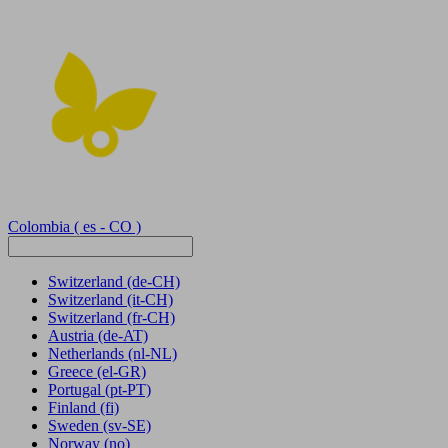
Colombia
( es - CO )
Switzerland
(de-CH)
Switzerland
(it-CH)
Switzerland
(fr-CH)
Austria
(de-AT)
Netherlands
(nl-NL)
Greece
(el-GR)
Portugal
(pt-PT)
Finland
(fi)
Sweden
(sv-SE)
Norway
(no)