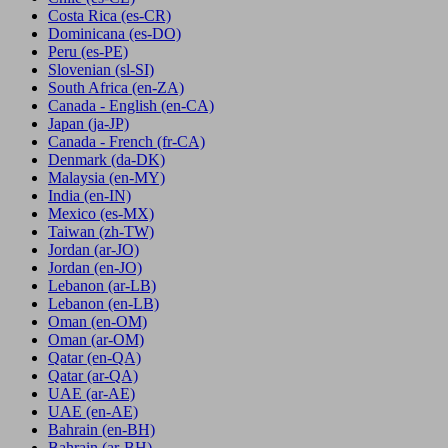
Costa Rica
(es-CR)
Dominicana
(es-DO)
Peru
(es-PE)
Slovenian
(sl-SI)
South Africa
(en-ZA)
Canada - English
(en-CA)
Japan
(ja-JP)
Canada - French
(fr-CA)
Denmark
(da-DK)
Malaysia
(en-MY)
India
(en-IN)
Mexico
(es-MX)
Taiwan
(zh-TW)
Jordan
(ar-JO)
Jordan
(en-JO)
Lebanon
(ar-LB)
Lebanon
(en-LB)
Oman
(en-OM)
Oman
(ar-OM)
Qatar
(en-QA)
Qatar
(ar-QA)
UAE
(ar-AE)
UAE
(en-AE)
Bahrain
(en-BH)
Bahrain
(ar-BH)