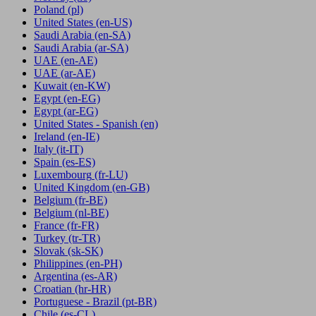
Poland
(pl)
United States
(en-US)
Saudi Arabia
(en-SA)
Saudi Arabia
(ar-SA)
UAE
(en-AE)
UAE
(ar-AE)
Kuwait
(en-KW)
Egypt
(en-EG)
Egypt
(ar-EG)
United States - Spanish
(en)
Ireland
(en-IE)
Italy
(it-IT)
Spain
(es-ES)
Luxembourg
(fr-LU)
United Kingdom
(en-GB)
Belgium
(fr-BE)
Belgium
(nl-BE)
France
(fr-FR)
Turkey
(tr-TR)
Slovak
(sk-SK)
Philippines
(en-PH)
Argentina
(es-AR)
Croatian
(hr-HR)
Portuguese - Brazil
(pt-BR)
Chile
(es-CL)