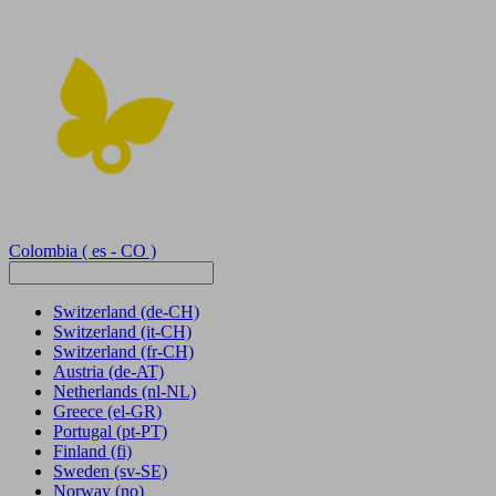
Colombia
( es - CO )
Switzerland
(de-CH)
Switzerland
(it-CH)
Switzerland
(fr-CH)
Austria
(de-AT)
Netherlands
(nl-NL)
Greece
(el-GR)
Portugal
(pt-PT)
Finland
(fi)
Sweden
(sv-SE)
Norway
(no)