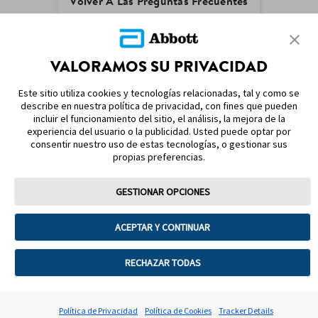
Volver A Las Preguntas Frecuentes
VALORAMOS SU PRIVACIDAD
MAPA DEL SITIO
Este sitio utiliza cookies y tecnologías relacionadas, tal y como se
describe en nuestra política de privacidad, con fines que pueden
REFERENCIAS & AVISO LEGAL
incluir el funcionamiento del sitio, el análisis, la mejora de la
experiencia del usuario o la publicidad. Usted puede optar por
CONTÁCTANOS
consentir nuestro uso de estas tecnologías, o gestionar sus
propias preferencias.
GESTIONAR OPCIONES
ACEPTAR Y CONTINUAR
Términos y condiciones
Política de privacidad
Política de garantía
Política de cookies
RECHAZAR TODAS
Preferencias sobre cookies
©2025 Abbott. Todos los derechos reservados. La cubierta del sensor,
Política de Privacidad
Política de Cookies
Tracker Details
FreeStyle Libre y las marcas relacionadas son marcas de Abbott.