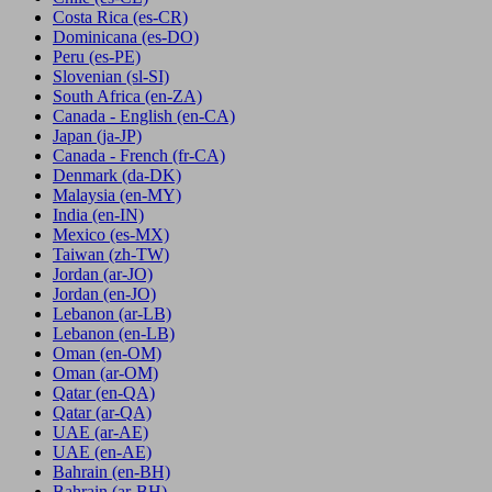
Costa Rica
(es-CR)
Dominicana
(es-DO)
Peru
(es-PE)
Slovenian
(sl-SI)
South Africa
(en-ZA)
Canada - English
(en-CA)
Japan
(ja-JP)
Canada - French
(fr-CA)
Denmark
(da-DK)
Malaysia
(en-MY)
India
(en-IN)
Mexico
(es-MX)
Taiwan
(zh-TW)
Jordan
(ar-JO)
Jordan
(en-JO)
Lebanon
(ar-LB)
Lebanon
(en-LB)
Oman
(en-OM)
Oman
(ar-OM)
Qatar
(en-QA)
Qatar
(ar-QA)
UAE
(ar-AE)
UAE
(en-AE)
Bahrain
(en-BH)
Bahrain
(ar-BH)