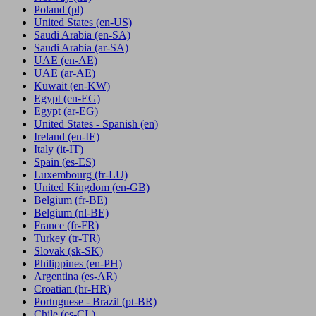
Poland
(pl)
United States
(en-US)
Saudi Arabia
(en-SA)
Saudi Arabia
(ar-SA)
UAE
(en-AE)
UAE
(ar-AE)
Kuwait
(en-KW)
Egypt
(en-EG)
Egypt
(ar-EG)
United States - Spanish
(en)
Ireland
(en-IE)
Italy
(it-IT)
Spain
(es-ES)
Luxembourg
(fr-LU)
United Kingdom
(en-GB)
Belgium
(fr-BE)
Belgium
(nl-BE)
France
(fr-FR)
Turkey
(tr-TR)
Slovak
(sk-SK)
Philippines
(en-PH)
Argentina
(es-AR)
Croatian
(hr-HR)
Portuguese - Brazil
(pt-BR)
Chile
(es-CL)