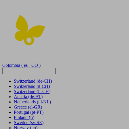
Colombia
( es - CO )
Switzerland
(de-CH)
Switzerland
(it-CH)
Switzerland
(fr-CH)
Austria
(de-AT)
Netherlands
(nl-NL)
Greece
(el-GR)
Portugal
(pt-PT)
Finland
(fi)
Sweden
(sv-SE)
Norway
(no)