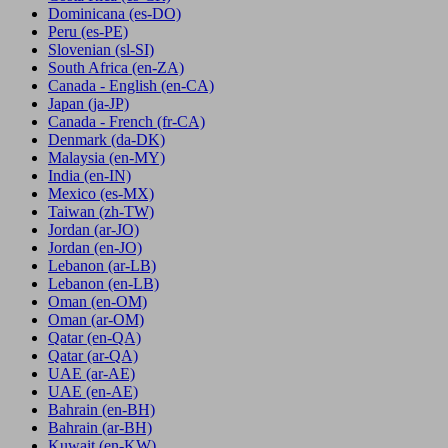
Dominicana
(es-DO)
Peru
(es-PE)
Slovenian
(sl-SI)
South Africa
(en-ZA)
Canada - English
(en-CA)
Japan
(ja-JP)
Canada - French
(fr-CA)
Denmark
(da-DK)
Malaysia
(en-MY)
India
(en-IN)
Mexico
(es-MX)
Taiwan
(zh-TW)
Jordan
(ar-JO)
Jordan
(en-JO)
Lebanon
(ar-LB)
Lebanon
(en-LB)
Oman
(en-OM)
Oman
(ar-OM)
Qatar
(en-QA)
Qatar
(ar-QA)
UAE
(ar-AE)
UAE
(en-AE)
Bahrain
(en-BH)
Bahrain
(ar-BH)
Kuwait
(en-KW)