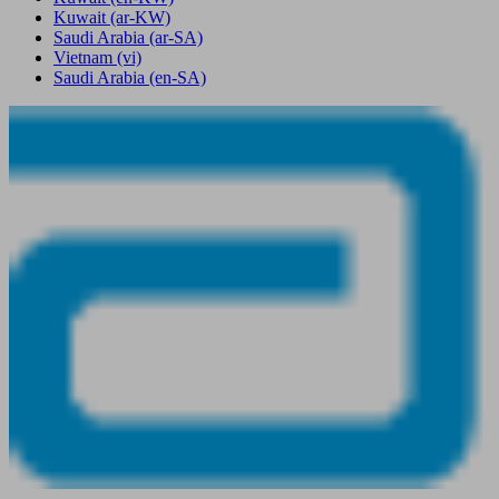
Kuwait
(ar-KW)
Saudi Arabia
(ar-SA)
Vietnam
(vi)
Saudi Arabia
(en-SA)