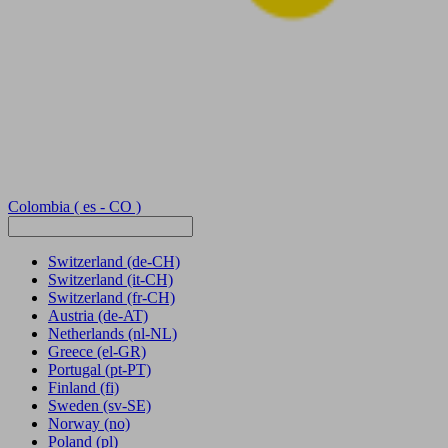
Colombia
( es - CO )
Switzerland
(de-CH)
Switzerland
(it-CH)
Switzerland
(fr-CH)
Austria
(de-AT)
Netherlands
(nl-NL)
Greece
(el-GR)
Portugal
(pt-PT)
Finland
(fi)
Sweden
(sv-SE)
Norway
(no)
Poland
(pl)