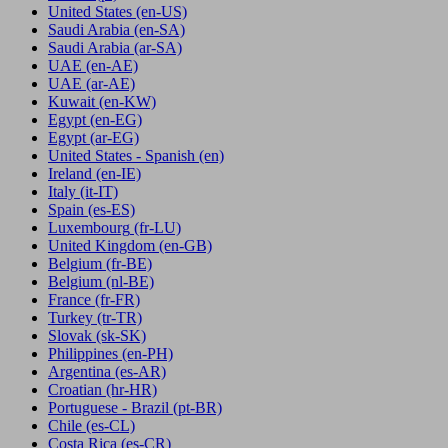
United States
(en-US)
Saudi Arabia
(en-SA)
Saudi Arabia
(ar-SA)
UAE
(en-AE)
UAE
(ar-AE)
Kuwait
(en-KW)
Egypt
(en-EG)
Egypt
(ar-EG)
United States - Spanish
(en)
Ireland
(en-IE)
Italy
(it-IT)
Spain
(es-ES)
Luxembourg
(fr-LU)
United Kingdom
(en-GB)
Belgium
(fr-BE)
Belgium
(nl-BE)
France
(fr-FR)
Turkey
(tr-TR)
Slovak
(sk-SK)
Philippines
(en-PH)
Argentina
(es-AR)
Croatian
(hr-HR)
Portuguese - Brazil
(pt-BR)
Chile
(es-CL)
Costa Rica
(es-CR)