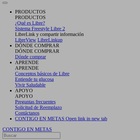
PRODUCTOS
PRODUCTOS
¿Qué es Libre?
Sistema Freestyle Libre 2
LibreLink y compartir información
LibreView
LibreLinkup
DÓNDE COMPRAR
DÓNDE COMPRAR
Dónde comprar
APRENDE
APRENDE
Conceptos básicos de Libre
Entiende tu glucosa
Vivir Saludable
APOYO
APOYO
Preguntas frecuentes
Solicitud de Reemplazo
Contáctanos
CONTIGO EN METAS
Open link in new tab
CONTIGO EN METAS