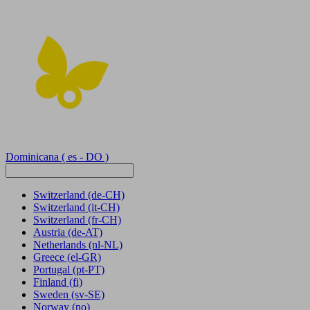
Dominicana
( es - DO )
Switzerland
(de-CH)
Switzerland
(it-CH)
Switzerland
(fr-CH)
Austria
(de-AT)
Netherlands
(nl-NL)
Greece
(el-GR)
Portugal
(pt-PT)
Finland
(fi)
Sweden
(sv-SE)
Norway
(no)