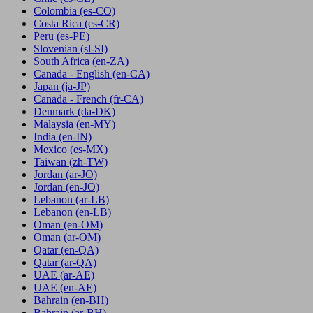
Colombia
(es-CO)
Costa Rica
(es-CR)
Peru
(es-PE)
Slovenian
(sl-SI)
South Africa
(en-ZA)
Canada - English
(en-CA)
Japan
(ja-JP)
Canada - French
(fr-CA)
Denmark
(da-DK)
Malaysia
(en-MY)
India
(en-IN)
Mexico
(es-MX)
Taiwan
(zh-TW)
Jordan
(ar-JO)
Jordan
(en-JO)
Lebanon
(ar-LB)
Lebanon
(en-LB)
Oman
(en-OM)
Oman
(ar-OM)
Qatar
(en-QA)
Qatar
(ar-QA)
UAE
(ar-AE)
UAE
(en-AE)
Bahrain
(en-BH)
Bahrain
(ar-BH)