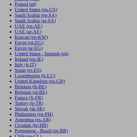
Poland
(pl)
United States
(en-US)
Saudi Arabia
(en-SA)
Saudi Arabia
(ar-SA)
UAE
(en-AE)
UAE
(ar-AE)
Kuwait
(en-KW)
Egypt
(en-EG)
Egypt
(ar-EG)
United States - Spanish
(en)
Ireland
(en-IE)
Italy
(it-IT)
Spain
(es-ES)
Luxembourg
(fr-LU)
United Kingdom
(en-GB)
Belgium
(fr-BE)
Belgium
(nl-BE)
France
(fr-FR)
Turkey
(tr-TR)
Slovak
(sk-SK)
Philippines
(en-PH)
Argentina
(es-AR)
Croatian
(hr-HR)
Portuguese - Brazil
(pt-BR)
Chile
(es-CL)