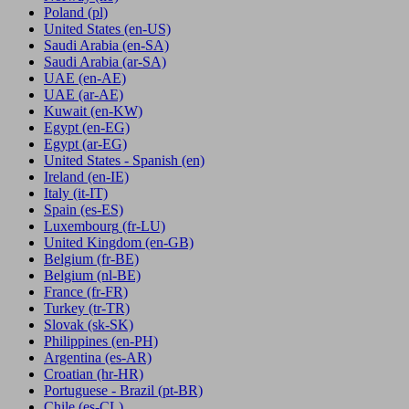
Poland
(pl)
United States
(en-US)
Saudi Arabia
(en-SA)
Saudi Arabia
(ar-SA)
UAE
(en-AE)
UAE
(ar-AE)
Kuwait
(en-KW)
Egypt
(en-EG)
Egypt
(ar-EG)
United States - Spanish
(en)
Ireland
(en-IE)
Italy
(it-IT)
Spain
(es-ES)
Luxembourg
(fr-LU)
United Kingdom
(en-GB)
Belgium
(fr-BE)
Belgium
(nl-BE)
France
(fr-FR)
Turkey
(tr-TR)
Slovak
(sk-SK)
Philippines
(en-PH)
Argentina
(es-AR)
Croatian
(hr-HR)
Portuguese - Brazil
(pt-BR)
Chile
(es-CL)