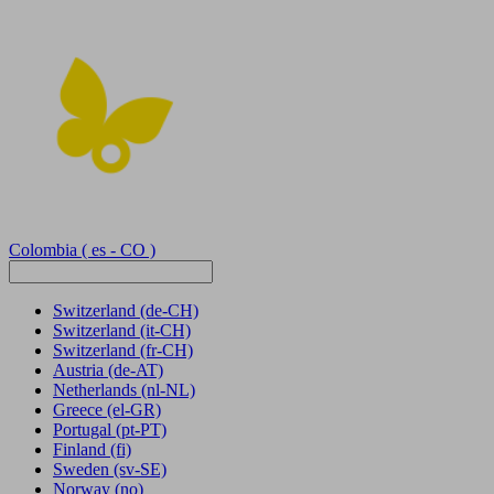
Colombia
( es - CO )
Switzerland
(de-CH)
Switzerland
(it-CH)
Switzerland
(fr-CH)
Austria
(de-AT)
Netherlands
(nl-NL)
Greece
(el-GR)
Portugal
(pt-PT)
Finland
(fi)
Sweden
(sv-SE)
Norway
(no)