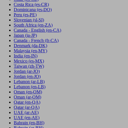
Costa Rica
(es-CR)
Dominicana
(es-DO)
Peru
(es-PE)
Slovenian
(sl-SI)
South Africa
(en-ZA)
Canada - English
(en-CA)
Japan
(ja-JP)
Canada - French
(fr-CA)
Denmark
(da-DK)
Malaysia
(en-MY)
India
(en-IN)
Mexico
(es-MX)
Taiwan
(zh-TW)
Jordan
(ar-JO)
Jordan
(en-JO)
Lebanon
(ar-LB)
Lebanon
(en-LB)
Oman
(en-OM)
Oman
(ar-OM)
Qatar
(en-QA)
Qatar
(ar-QA)
UAE
(ar-AE)
UAE
(en-AE)
Bahrain
(en-BH)
Bahrain
(ar-BH)