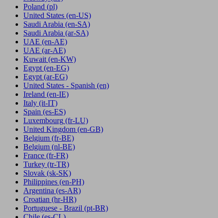
Poland
(pl)
United States
(en-US)
Saudi Arabia
(en-SA)
Saudi Arabia
(ar-SA)
UAE
(en-AE)
UAE
(ar-AE)
Kuwait
(en-KW)
Egypt
(en-EG)
Egypt
(ar-EG)
United States - Spanish
(en)
Ireland
(en-IE)
Italy
(it-IT)
Spain
(es-ES)
Luxembourg
(fr-LU)
United Kingdom
(en-GB)
Belgium
(fr-BE)
Belgium
(nl-BE)
France
(fr-FR)
Turkey
(tr-TR)
Slovak
(sk-SK)
Philippines
(en-PH)
Argentina
(es-AR)
Croatian
(hr-HR)
Portuguese - Brazil
(pt-BR)
Chile
(es-CL)