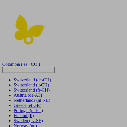
Colombia
( es - CO )
Switzerland
(de-CH)
Switzerland
(it-CH)
Switzerland
(fr-CH)
Austria
(de-AT)
Netherlands
(nl-NL)
Greece
(el-GR)
Portugal
(pt-PT)
Finland
(fi)
Sweden
(sv-SE)
Norway
(no)