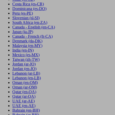
Costa Rica
(es-CR)
Dominicana
(es-DO)
Peru
(es-PE)
Slovenian
(sl-SI)
South Africa
(en-ZA)
Canada - English
(en-CA)
Japan
(ja-JP)
Canada - French
(fr-CA)
Denmark
(da-DK)
Malaysia
(en-MY)
India
(en-IN)
Mexico
(es-MX)
Taiwan
(zh-TW)
Jordan
(ar-JO)
Jordan
(en-JO)
Lebanon
(ar-LB)
Lebanon
(en-LB)
Oman
(en-OM)
Oman
(ar-OM)
Qatar
(en-QA)
Qatar
(ar-QA)
UAE
(ar-AE)
UAE
(en-AE)
Bahrain
(en-BH)
Bahrain
(ar-BH)