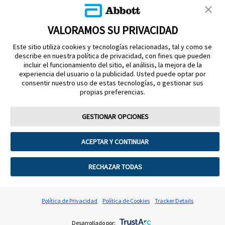
CONTÁCTANOS
VALORAMOS SU PRIVACIDAD
Este sitio utiliza cookies y tecnologías relacionadas, tal y como se
describe en nuestra política de privacidad, con fines que pueden
incluir el funcionamiento del sitio, el análisis, la mejora de la
experiencia del usuario o la publicidad. Usted puede optar por
consentir nuestro uso de estas tecnologías, o gestionar sus
propias preferencias.
MANTENTE EN CONTACTO
GESTIONAR OPCIONES
ACEPTAR Y CONTINUAR
Términos y condiciones
Política de privacidad
Política de garantía
RECHAZAR TODAS
Política de cookies
Preferencias sobre cookies
©2025 Abbott. Todos los derechos reservados. La cubierta del
Política de Privacidad
Política de Cookies
Tracker Details
sensor, FreeStyle Libre y las marcas relacionadas son marcas de
Abbott.
Desarrollado por:
ADC-102231 v2.0