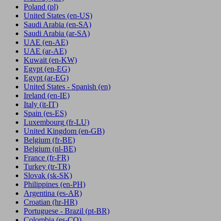
Poland
(pl)
United States
(en-US)
Saudi Arabia
(en-SA)
Saudi Arabia
(ar-SA)
UAE
(en-AE)
UAE
(ar-AE)
Kuwait
(en-KW)
Egypt
(en-EG)
Egypt
(ar-EG)
United States - Spanish
(en)
Ireland
(en-IE)
Italy
(it-IT)
Spain
(es-ES)
Luxembourg
(fr-LU)
United Kingdom
(en-GB)
Belgium
(fr-BE)
Belgium
(nl-BE)
France
(fr-FR)
Turkey
(tr-TR)
Slovak
(sk-SK)
Philippines
(en-PH)
Argentina
(es-AR)
Croatian
(hr-HR)
Portuguese - Brazil
(pt-BR)
Colombia
(es-CO)