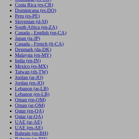
Costa Rica
(es-CR)
Dominicana
(es-DO)
Peru
(es-PE)
Slovenian
(sl-SI)
South Africa
(en-ZA)
Canada - English
(en-CA)
Japan
(ja-JP)
Canada - French
(fr-CA)
Denmark
(da-DK)
Malaysia
(en-MY)
India
(en-IN)
Mexico
(es-MX)
Taiwan
(zh-TW)
Jordan
(ar-JO)
Jordan
(en-JO)
Lebanon
(ar-LB)
Lebanon
(en-LB)
Oman
(en-OM)
Oman
(ar-OM)
Qatar
(en-QA)
Qatar
(ar-QA)
UAE
(ar-AE)
UAE
(en-AE)
Bahrain
(en-BH)
Bahrain
(ar-BH)