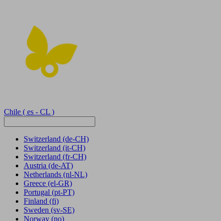
Chile
( es - CL )
Switzerland
(de-CH)
Switzerland
(it-CH)
Switzerland
(fr-CH)
Austria
(de-AT)
Netherlands
(nl-NL)
Greece
(el-GR)
Portugal
(pt-PT)
Finland
(fi)
Sweden
(sv-SE)
Norway
(no)