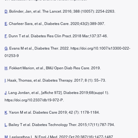
D
. Bolinder, Jan, et al. The Lancet. 2016; 388 (10057): 2254-2263.
E
. Charleer Sara, et al., Diabetes Care. 2020;43(2):389-397.
F
. Dunn T et al. Diabetes Res Clin Pract. 2018 Mar;137:37-46.
G
. Evans M et al., Diabetes Ther. 2022. https://doi.org/10.1007/s13300-022-
01253-9
H
. Fokkert Marion, et al., BMJ Open Diab Res Care. 2019.
I
. Haak, Thomas, et al. Diabetes Therapy. 2017; 8 (1): 55–73.
J
. Lang Jordan, et al., [affiche 972]. Diabetes 2019;68(suppl 1).
https://doi.org/10.2337/db19-972-P.
K
. Yaron M et al. Diabetes Care 2019; 42 (7): 1178-1184.
L
. Bailey T et al. Diabetes Technology Ther. 2015;17(11):787-794.
M
. Leelarathna L, N Engl J Med. 2022 Oct 20;387(16):1477-1487.