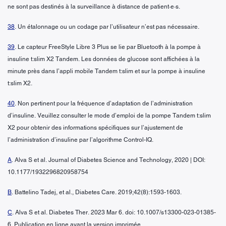
ne sont pas destinés à la surveillance à distance de patient·e·s.
38
. Un étalonnage ou un codage par l’utilisateur n’est pas nécessaire.
39
. Le capteur FreeStyle Libre 3 Plus se lie par Bluetooth à la pompe à
insuline t:slim X2 Tandem. Les données de glucose sont affichées à la
minute près dans l’appli mobile Tandem t:slim et sur la pompe à insuline
t:slim X2.
40
. Non pertinent pour la fréquence d’adaptation de l’administration
d’insuline. Veuillez consulter le mode d’emploi de la pompe Tandem t:slim
X2 pour obtenir des informations spécifiques sur l’ajustement de
l’administration d’insuline par l’algorithme Control-IQ.
A
. Alva S et al. Journal of Diabetes Science and Technology, 2020 | DOI:
10.1177/1932296820958754
B
. Battelino Tadej, et al., Diabetes Care. 2019;42(8):1593-1603.
C
. Alva S et al. Diabetes Ther. 2023 Mar 6. doi: 10.1007/s13300-023-01385-
6. Publication en ligne avant la version imprimée.