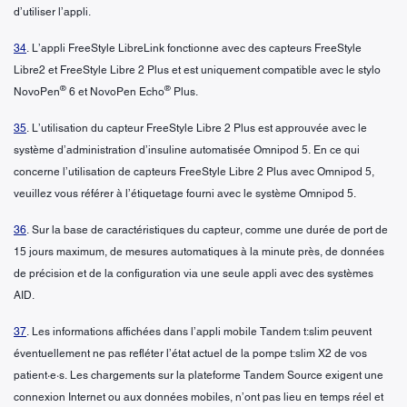
d’utiliser l’appli.
34
. L’appli FreeStyle LibreLink fonctionne avec des capteurs FreeStyle
Libre2 et FreeStyle Libre 2 Plus et est uniquement compatible avec le stylo
®
®
NovoPen
6 et NovoPen Echo
Plus.
35
. L’utilisation du capteur FreeStyle Libre 2 Plus est approuvée avec le
système d’administration d’insuline automatisée Omnipod 5. En ce qui
concerne l’utilisation de capteurs FreeStyle Libre 2 Plus avec Omnipod 5,
veuillez vous référer à l’étiquetage fourni avec le système Omnipod 5.
36
. Sur la base de caractéristiques du capteur, comme une durée de port de
15 jours maximum, de mesures automatiques à la minute près, de données
de précision et de la configuration via une seule appli avec des systèmes
AID.
37
. Les informations affichées dans l’appli mobile Tandem t:slim peuvent
éventuellement ne pas refléter l’état actuel de la pompe t:slim X2 de vos
patient·e·s. Les chargements sur la plateforme Tandem Source exigent une
connexion Internet ou aux données mobiles, n’ont pas lieu en temps réel et