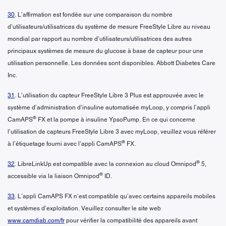
30
. L’affirmation est fondée sur une comparaison du nombre
d’utilisateurs/utilisatrices du système de mesure FreeStyle Libre au niveau
mondial par rapport au nombre d’utilisateurs/utilisatrices des autres
principaux systèmes de mesure du glucose à base de capteur pour une
utilisation personnelle. Les données sont disponibles. Abbott Diabetes Care
Inc.
31
. L’utilisation du capteur FreeStyle Libre 3 Plus est approuvée avec le
système d’administration d’insuline automatisée myLoop, y compris l’appli
®
CamAPS
FX et la pompe à insuline YpsoPump. En ce qui concerne
l’utilisation de capteurs FreeStyle Libre 3 avec myLoop, veuillez vous référer
®
à l’étiquetage fourni avec l’appli CamAPS
FX.
®
32
. LibreLinkUp est compatible avec la connexion au cloud Omnipod
5,
®
accessible via la liaison Omnipod
ID.
33
. L’appli CamAPS FX n’est compatible qu’avec certains appareils mobiles
et systèmes d’exploitation. Veuillez consulter le site web
www.camdiab.com/fr
pour vérifier la compatibilité des appareils avant