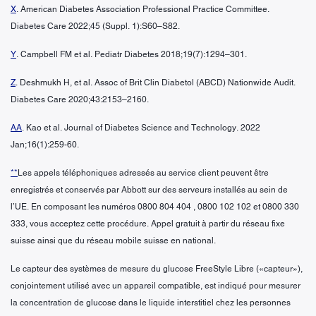
X
. American Diabetes Association Professional Practice Committee.
Diabetes Care 2022;45 (Suppl. 1):S60–S82.
Y
. Campbell FM et al. Pediatr Diabetes 2018;19(7):1294–301.
Z
. Deshmukh H, et al. Assoc of Brit Clin Diabetol (ABCD) Nationwide Audit.
Diabetes Care 2020;43:2153–2160.
AA
. Kao et al. Journal of Diabetes Science and Technology. 2022
Jan;16(1):259-60.
**
Les appels téléphoniques adressés au service client peuvent être
enregistrés et conservés par Abbott sur des serveurs installés au sein de
l’UE. En composant les numéros 0800 804 404 , 0800 102 102 et 0800 330
333, vous acceptez cette procédure. Appel gratuit à partir du réseau fixe
suisse ainsi que du réseau mobile suisse en national.
Le capteur des systèmes de mesure du glucose FreeStyle Libre («capteur»),
conjointement utilisé avec un appareil compatible, est indiqué pour mesurer
la concentration de glucose dans le liquide interstitiel chez les personnes