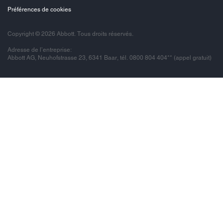
Préférences de cookies
Copyright © 2026 Abbott. Tous droits réservés.
Adresse de l’entreprise:
Abbott AG, Neuhofstrasse 23, 6341 Baar, tél. 0800 804 404** (appel gratuit)