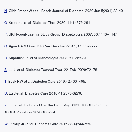
N
. Gibb Fraser W et al. British Journal of Diabetes. 2020 Jun 5;20(1):32-40.
O
. Kröger J, et al. Diabetes Ther, 2020; 11(1):279-291
P
. UK Hypoglycaemia Study Group: Diabetologia 2007, 50:1140–1147.
Q
. Ajjan RA & Owen KR Curr Diab Rep 2014; 14: 559-566.
R
. Kilpatrick ES et al Diabetologia 2008; 51: 365-371.
S
. Lu J, et al. Diabetes Technol Ther. 22. Feb. 2020:72–78.
T
. Beck RW et al. Diabetes Care 2019;42:400–405.
U
. Lu J et al. Diabetes Care 2018;41:2370-3276.
V
. Li F et al. Diabetes Res Clin Pract. Aug. 2020;166:108289. doi:
10.1016/j.diabres.2020.108289.
W
. Pickup JC et al. Diabetes Care 2015;38(4):544-550.