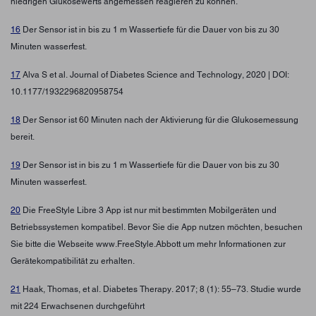
niedrigen Glukosewerts angemessen reagieren zu können.
16
Der Sensor ist in bis zu 1 m Wassertiefe für die Dauer von bis zu 30
Minuten wasserfest.
17
Alva S et al. Journal of Diabetes Science and Technology, 2020 | DOI:
10.1177/1932296820958754
18
Der Sensor ist 60 Minuten nach der Aktivierung für die Glukosemessung
bereit.
19
Der Sensor ist in bis zu 1 m Wassertiefe für die Dauer von bis zu 30
Minuten wasserfest.
20
Die FreeStyle Libre 3 App ist nur mit bestimmten Mobilgeräten und
Betriebssystemen kompatibel. Bevor Sie die App nutzen möchten, besuchen
Sie bitte die Webseite www.FreeStyle.Abbott um mehr Informationen zur
Gerätekompatibilität zu erhalten.
21
Haak, Thomas, et al. Diabetes Therapy. 2017; 8 (1): 55–73. Studie wurde
mit 224 Erwachsenen durchgeführt