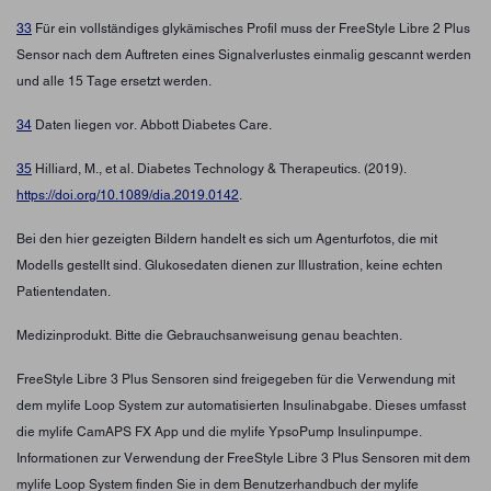
33
Für ein vollständiges glykämisches Profil muss der FreeStyle Libre 2 Plus
Sensor nach dem Auftreten eines Signalverlustes einmalig gescannt werden
und alle 15 Tage ersetzt werden.
34
Daten liegen vor. Abbott Diabetes Care.
35
Hilliard, M., et al. Diabetes Technology & Therapeutics. (2019).
https://doi.org/10.1089/dia.2019.0142
.
Bei den hier gezeigten Bildern handelt es sich um Agenturfotos, die mit
Modells gestellt sind. Glukosedaten dienen zur Illustration, keine echten
Patientendaten.
Medizinprodukt. Bitte die Gebrauchsanweisung genau beachten.
FreeStyle Libre 3 Plus Sensoren sind freigegeben für die Verwendung mit
dem mylife Loop System zur automatisierten Insulinabgabe. Dieses umfasst
die mylife CamAPS FX App und die mylife YpsoPump Insulinpumpe.
Informationen zur Verwendung der FreeStyle Libre 3 Plus Sensoren mit dem
mylife Loop System finden Sie in dem Benutzerhandbuch der mylife