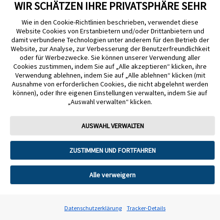
WIR SCHÄTZEN IHRE PRIVATSPHÄRE SEHR
Wie in den Cookie-Richtlinien beschrieben, verwendet diese
Website Cookies von Erstanbietern und/oder Drittanbietern und
damit verbundene Technologien unter anderem für den Betrieb der
Website, zur Analyse, zur Verbesserung der Benutzerfreundlichkeit
Impressum
Nutzungsbedingungen
Datenschutzerklärung
oder für Werbezwecke. Sie können unserer Verwendung aller
Cookie Richtlinie
Barrierefreiheitserklärung
Cookies zustimmen, indem Sie auf „Alle akzeptieren“ klicken, ihre
Verwendung ablehnen, indem Sie auf „Alle ablehnen“ klicken (mit
Mitteilung zur Datenverordnung
Cookie-Präferenzen
Ausnahme von erforderlichen Cookies, die nicht abgelehnt werden
können), oder Ihre eigenen Einstellungen verwalten, indem Sie auf
„Auswahl verwalten“ klicken.
Copyright © 2026 Abbott. Alle Rechte vorbehalten. Libre, das
Schmetterlingslogo, die Form und das Erscheinungsbild des Sensors, die
Farbe Gelb sowie sämtliche damit zusammenhängende Marken und/oder
AUSWAHL VERWALTEN
Designs sind das geistige Eigentum der Abbott Unternehmensgruppe in
ausgewählten Ländern.
ZUSTIMMEN UND FORTFAHREN
Tandem Diabetes Care, Inc. Alle Rechte vorbehalten. Tandem Diabetes
Care, die Tandem Logos, Control-IQ, Control-IQ+, t:slim X2, t:slim, Tandem
t:slim Mobile App und Tandem Source sind eingetragene Marken oder
Marken von Tandem Diabetes Care, Inc. in den USA und/oder anderen
Alle verweigern
Ländern.
ADC-2621330 v9.0
Datenschutzerklärung
Tracker-Details