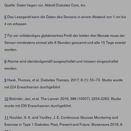
Quelle: Daten liegen vor. Abbott Diabetes Care, Inc.
6
Das Lesegerät kann die Daten des Sensors in einem Abstand von 1 cm bis
4 cm erfassen.
7
Für ein vollständiges glykämisches Profil der letzten drei Monate muss der
Sensor mindestens einmal alle 8 Stunden gescannt und alle 15 Tage ersetzt
werden.
8
Alarme sind standardgemäß ausgeschaltet und müssen eingeschaltet
werden.
9
Haak, Thomas, et al. Diabetes Therapy. 2017; 8 (1): 55–73. Studie wurde
mit 224 Erwachsenen durchgeführt
10
Bolinder, Jan, et al. The Lancet. 2016; 388 (10057): 2254-2263. Studie
wurde mit 239 Erwachsenen durchgeführt.
11
Houlder, S. K. and Yardley, J. E. Continuous Glucose Monitoring and
Exercise in Type 1 Diabetes: Past, Present and Future. Biosensors 2018; 8: