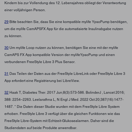
Kindern bis zur Vollendung des 12. Lebensjahres obliegt der Verantwortung
einer volljährigen Person.
29
Bitte beachten Sie, dass Sie eine kompatible mylife YpsoPump benötigen,
um die mylife CamAPSFX App für die automatisierte Insulinabgabe nutzen
zu können.
30
Um mylife Loop nutzen zu können, benötigen Sie eine mit der mylife
CamAPS FX App kompatible Version der mylifeYpsoPump und einen
verbundenen FreeStyle Libre 3 Plus Sensor.
31
Das Teilen der Daten aus der FreeStyle LibreLink oder FreeStyle Libre 3
App erfordert eine Registrierung bei LibreView.
32
Haak T, Diabetes Ther. 2017 Jun;8(3):573-586. BolinderJ , Lancet 2016;
388: 2254–2263. Leelarathna L, N Engl J Med. 2022 Oct 20;387(16):1477-
1487. * Die Daten dieser Studie wurden mit dem FreeStyle Libre System
erhoben. FreeStyle Libre 3 verfügt über die gleichen Funktionen wie das
FreeStyle Libre-System mit Echtzeit-Glukosealarmen. Daher sind die
Studiendaten auf beide Produkte anwendbar.