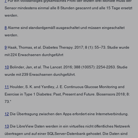
7
Für ein vollständiges glykämisches Profil der letzten drei Monate muss der
Sensor mindestens einmal alle 8 Stunden gescannt und alle 15 Tage ersetzt
werden.
8
Alarme sind standardgemäß ausgeschaltet und müssen eingeschaltet
werden.
9
Haak, Thomas, et al. Diabetes Therapy. 2017; 8 (1): 55–73. Studie wurde
mit 224 Erwachsenen durchgeführt
10
Bolinder, Jan, et al. The Lancet. 2016; 388 (10057): 2254-2263. Studie
wurde mit 239 Erwachsenen durchgeführt.
11
Houlder, S. K. and Yardley, J. E. Continuous Glucose Monitoring and
Exercise in Type 1 Diabetes: Past, Present and Future. Biosensors 2018; 8:
73."
12
Die Übertragung zwischen den Apps erfordert eine Internetverbindung.
13
Die LibreView Daten werden in ein virtuelles nicht öffentliches Netzwerk
übertragen und auf einer SQLServer-Datenbank gehostet. Die Daten sind