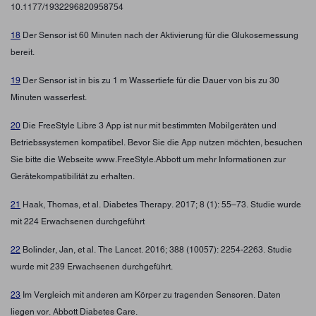
10.1177/1932296820958754
18
Der Sensor ist 60 Minuten nach der Aktivierung für die Glukosemessung
bereit.
19
Der Sensor ist in bis zu 1 m Wassertiefe für die Dauer von bis zu 30
Minuten wasserfest.
20
Die FreeStyle Libre 3 App ist nur mit bestimmten Mobilgeräten und
Betriebssystemen kompatibel. Bevor Sie die App nutzen möchten, besuchen
Sie bitte die Webseite www.FreeStyle.Abbott um mehr Informationen zur
Gerätekompatibilität zu erhalten.
21
Haak, Thomas, et al. Diabetes Therapy. 2017; 8 (1): 55–73. Studie wurde
mit 224 Erwachsenen durchgeführt
22
Bolinder, Jan, et al. The Lancet. 2016; 388 (10057): 2254-2263. Studie
wurde mit 239 Erwachsenen durchgeführt.
23
Im Vergleich mit anderen am Körper zu tragenden Sensoren. Daten
liegen vor. Abbott Diabetes Care.