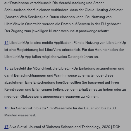
auf Dateiebene verschlüsselt. Die Verschlüsselung und Art der
Schlüsselspeicherfunktionen verhindern, dass der Cloud-Hosting-Anbieter
(Amazon Web Services) die Daten einsehen kann. Bei Nutzung von
LibreView in Österreich werden die Daten auf Servern in der EU gehostet.
Der Zugang zum jeweiligen Nutzer-Account ist passwortgeschützt.
14
LibreLinkUp ist eine mobile Applikation. Für die Nutzung von LibreLinkUp
ist eine Registrierung bei LibreView erforderlich. Für das Herunterladen der
LibreLinkUp App fallen möglicherweise Datengebühren an.
15
Es besteht die Möglichkeit, die LibreLinkUp Einladung anzunehmen und
damit Benachrichtigungen und Warnhinweise zu erhalten oder diese
abzulehnen. Eine Entscheidung hierüber sollten Sie basierend auf Ihren
Kenntnissen und Erfahrungen treffen, bei dem Erhalt eines zu hohen oder zu
niedrigen Glukosewerts angemessen reagieren zu können.
16
Der Sensor ist in bis zu 1 m Wassertiefe für die Dauer von bis zu 30
Minuten wasserfest.
17
Alva S et al. Journal of Diabetes Science and Technology, 2020 | DOI: