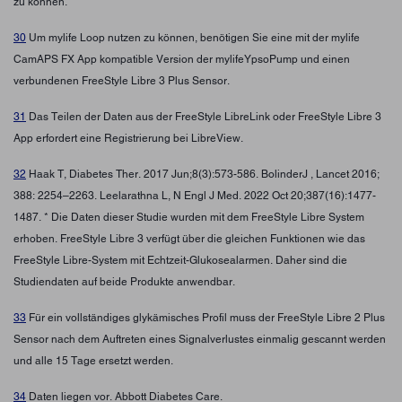
zu können.
30
Um mylife Loop nutzen zu können, benötigen Sie eine mit der mylife
CamAPS FX App kompatible Version der mylifeYpsoPump und einen
verbundenen FreeStyle Libre 3 Plus Sensor.
31
Das Teilen der Daten aus der FreeStyle LibreLink oder FreeStyle Libre 3
App erfordert eine Registrierung bei LibreView.
32
Haak T, Diabetes Ther. 2017 Jun;8(3):573-586. BolinderJ , Lancet 2016;
388: 2254–2263. Leelarathna L, N Engl J Med. 2022 Oct 20;387(16):1477-
1487. * Die Daten dieser Studie wurden mit dem FreeStyle Libre System
erhoben. FreeStyle Libre 3 verfügt über die gleichen Funktionen wie das
FreeStyle Libre-System mit Echtzeit-Glukosealarmen. Daher sind die
Studiendaten auf beide Produkte anwendbar.
33
Für ein vollständiges glykämisches Profil muss der FreeStyle Libre 2 Plus
Sensor nach dem Auftreten eines Signalverlustes einmalig gescannt werden
und alle 15 Tage ersetzt werden.
34
Daten liegen vor. Abbott Diabetes Care.