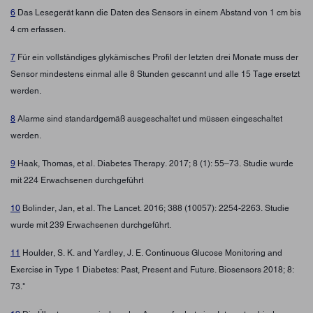
6
Das Lesegerät kann die Daten des Sensors in einem Abstand von 1 cm bis
4 cm erfassen.
7
Für ein vollständiges glykämisches Profil der letzten drei Monate muss der
Sensor mindestens einmal alle 8 Stunden gescannt und alle 15 Tage ersetzt
werden.
8
Alarme sind standardgemäß ausgeschaltet und müssen eingeschaltet
werden.
9
Haak, Thomas, et al. Diabetes Therapy. 2017; 8 (1): 55–73. Studie wurde
mit 224 Erwachsenen durchgeführt
10
Bolinder, Jan, et al. The Lancet. 2016; 388 (10057): 2254-2263. Studie
wurde mit 239 Erwachsenen durchgeführt.
11
Houlder, S. K. and Yardley, J. E. Continuous Glucose Monitoring and
Exercise in Type 1 Diabetes: Past, Present and Future. Biosensors 2018; 8:
73."