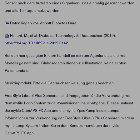
Sensor nach dem Auftreten eines Signalverlustes einmalig gescannt werden
und alle 15 Tage ersetzt werden.
34
Daten liegen vor. Abbott Diabetes Care.
35
Hilliard, M., et al. Diabetes Technology & Therapeutics. (2019).
https://doi.org/10.1089/dia.2019.0142
.
Bei den hier gezeigten Bildern handelt es sich um Agenturfotos, die mit
Modells gestellt sind. Glukosedaten dienen zur Illustration, keine echten
Patientendaten.
Medizinprodukt. Bitte die Gebrauchsanweisung genau beachten.
FreeStyle Libre 3 Plus Sensoren sind freigegeben für die Verwendung mit
dem mylife Loop System zur automatisierten Insulinabgabe. Dieses umfasst
die mylife CamAPS FX App und die mylife YpsoPump Insulinpumpe.
Informationen zur Verwendung der FreeStyle Libre 3 Plus Sensoren mit dem
mylife Loop System finden Sie in dem Benutzerhandbuch der mylife
CamAPS FX App.