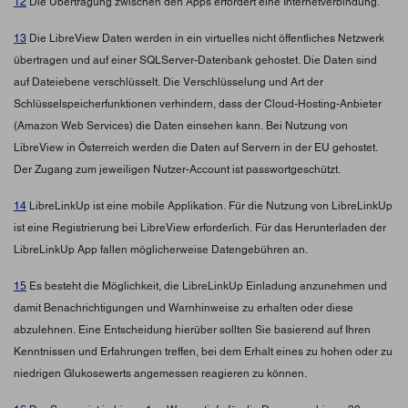
12
Die Übertragung zwischen den Apps erfordert eine Internetverbindung.
13
Die LibreView Daten werden in ein virtuelles nicht öffentliches Netzwerk
übertragen und auf einer SQLServer-Datenbank gehostet. Die Daten sind
auf Dateiebene verschlüsselt. Die Verschlüsselung und Art der
Schlüsselspeicherfunktionen verhindern, dass der Cloud-Hosting-Anbieter
(Amazon Web Services) die Daten einsehen kann. Bei Nutzung von
LibreView in Österreich werden die Daten auf Servern in der EU gehostet.
Der Zugang zum jeweiligen Nutzer-Account ist passwortgeschützt.
14
LibreLinkUp ist eine mobile Applikation. Für die Nutzung von LibreLinkUp
ist eine Registrierung bei LibreView erforderlich. Für das Herunterladen der
LibreLinkUp App fallen möglicherweise Datengebühren an.
15
Es besteht die Möglichkeit, die LibreLinkUp Einladung anzunehmen und
damit Benachrichtigungen und Warnhinweise zu erhalten oder diese
abzulehnen. Eine Entscheidung hierüber sollten Sie basierend auf Ihren
Kenntnissen und Erfahrungen treffen, bei dem Erhalt eines zu hohen oder zu
niedrigen Glukosewerts angemessen reagieren zu können.