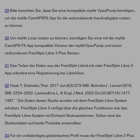
29
Bitte beachten Sie, dass Sie eine kompatible mylife YpsoPump benötigen,
um die mylife CamAPSFX App für die automatisierte Insulinabgabe nutzen
zu können.
30
Um mylife Loop nutzen zu können, benötigen Sie eine mit der mylife
CamAPS FX App kompatible Version der mylifeYpsoPump und einen
verbundenen FreeStyle Libre 3 Plus Sensor.
31
Das Teilen der Daten aus der FreeStyle LibreLink oder FreeStyle Libre 3
App erfordert eine Registrierung bei LibreView.
32
Haak T, Diabetes Ther. 2017 Jun;8(3):573-586. BolinderJ , Lancet 2016;
388: 2254–2263. Leelarathna L, N Engl J Med. 2022 Oct 20;387(16):1477-
1487. * Die Daten dieser Studie wurden mit dem FreeStyle Libre System
erhoben. FreeStyle Libre 3 verfügt über die gleichen Funktionen wie das
FreeStyle Libre-System mit Echtzeit-Glukosealarmen. Daher sind die
Studiendaten auf beide Produkte anwendbar.
33
Für ein vollständiges glykämisches Profil muss der FreeStyle Libre 2 Plus