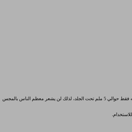
الجزء من المجس الذي يتم إدخاله تحت الجلد أقل من 0.4 ملليمتر عرض (1 ملم هو حوالي سمك بضعة شعيرات من شعر الإنسان) ويتم إدخاله فقط حوالي 5 ملم تحت الجلد، لذلك لن يشعر معظم الناس بالمجس