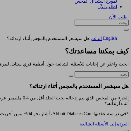
نموذج استبدال المجس
اطلب الآن
اطلب الآن
English
الدعم
هل سيشعر المستخدم بالمجس أثناء ارتدائه؟
كيف يمكننا مساعدتك؟
ابحث واعثر عن إجابات للأسئلة الشائعة حول أنظمة فري ستايل ليبري
هل سيشعر المستخدم بالمجس أثناء ارتدائه؟
أثناء ارتدائه.*
*في دراسة عقدتها Abbott Diabetes Care، أشار نحو 94% ممن أجريت عليهم الدراسة (122 شخصًا) أن مجس فري ستايل ليبري 2 بلس مريح للاستخدام.
العودة إلى الأسئلة الشائعة