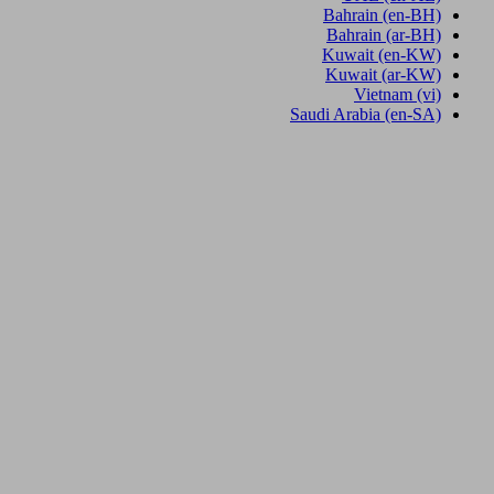
Bahrain
(en-BH)
Bahrain
(ar-BH)
Kuwait
(en-KW)
Kuwait
(ar-KW)
Vietnam
(vi)
Saudi Arabia
(en-SA)