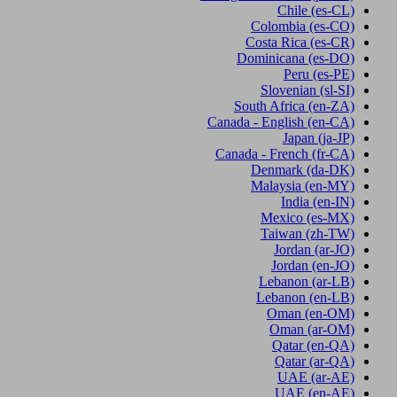
Chile
(es-CL)
Colombia
(es-CO)
Costa Rica
(es-CR)
Dominicana
(es-DO)
Peru
(es-PE)
Slovenian
(sl-SI)
South Africa
(en-ZA)
Canada - English
(en-CA)
Japan
(ja-JP)
Canada - French
(fr-CA)
Denmark
(da-DK)
Malaysia
(en-MY)
India
(en-IN)
Mexico
(es-MX)
Taiwan
(zh-TW)
Jordan
(ar-JO)
Jordan
(en-JO)
Lebanon
(ar-LB)
Lebanon
(en-LB)
Oman
(en-OM)
Oman
(ar-OM)
Qatar
(en-QA)
Qatar
(ar-QA)
UAE
(ar-AE)
UAE
(en-AE)