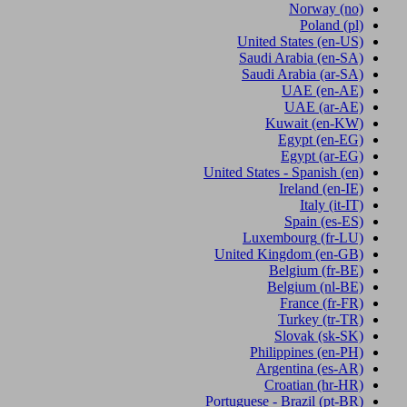
Norway
(no)
Poland
(pl)
United States
(en-US)
Saudi Arabia
(en-SA)
Saudi Arabia
(ar-SA)
UAE
(en-AE)
UAE
(ar-AE)
Kuwait
(en-KW)
Egypt
(en-EG)
Egypt
(ar-EG)
United States - Spanish
(en)
Ireland
(en-IE)
Italy
(it-IT)
Spain
(es-ES)
Luxembourg
(fr-LU)
United Kingdom
(en-GB)
Belgium
(fr-BE)
Belgium
(nl-BE)
France
(fr-FR)
Turkey
(tr-TR)
Slovak
(sk-SK)
Philippines
(en-PH)
Argentina
(es-AR)
Croatian
(hr-HR)
Portuguese - Brazil
(pt-BR)