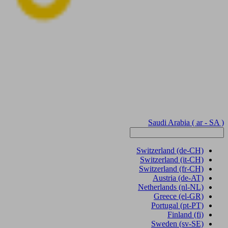
Saudi Arabia
( ar - SA )
Switzerland
(de-CH)
Switzerland
(it-CH)
Switzerland
(fr-CH)
Austria
(de-AT)
Netherlands
(nl-NL)
Greece
(el-GR)
Portugal
(pt-PT)
Finland
(fi)
Sweden
(sv-SE)