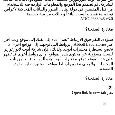
للشركة. تم تصميم هذا الموقع والمعلومات الواردة فيه للاستخدام
من قبل المقيمين في دولة لبنان. الصور والبيانات المُحاكية لأغراض
توضيحية فقط و ليست بياناتأ و حالات مرضية حقيقية.
ADC-2688948 v3.0
مغادرة الصفحة؟
سيؤدي النقر فوق الارتباط "نعم" أدناه إلى نقلك إلى موقع ويب آخر
غير Abbott Laboratories. الروابط التي توجهك إلى مواقع أخرى لا
تخضع لسيطرة مختبرات أبوت. ولذلك ، فإن شركة أبوت لابوراتوريز
ليست مسؤولة عن محتوى هذه المواقع أو أي روابط أخرى قد تظهر
على هذا الموقع. توفر مختبرات أبوت هذه الروابط فقط من باب
المجاملة ، ولا يعني تضمين ارتباط موافقة مختبرات أبوت لهذه
الصفحة.
مغادرة الصفحة؟
لا
نعم
Open link in new tab