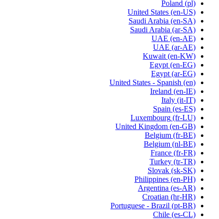
Poland
(pl)
United States
(en-US)
Saudi Arabia
(en-SA)
Saudi Arabia
(ar-SA)
UAE
(en-AE)
UAE
(ar-AE)
Kuwait
(en-KW)
Egypt
(en-EG)
Egypt
(ar-EG)
United States - Spanish
(en)
Ireland
(en-IE)
Italy
(it-IT)
Spain
(es-ES)
Luxembourg
(fr-LU)
United Kingdom
(en-GB)
Belgium
(fr-BE)
Belgium
(nl-BE)
France
(fr-FR)
Turkey
(tr-TR)
Slovak
(sk-SK)
Philippines
(en-PH)
Argentina
(es-AR)
Croatian
(hr-HR)
Portuguese - Brazil
(pt-BR)
Chile
(es-CL)