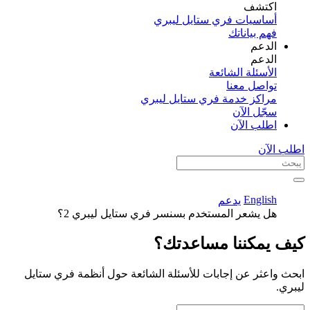
اكتشف​
أساسيات فري ستايل ليبري
فهم بياناتك
الدعم
الدعم
الأسئلة الشائعة
تواصل معنا
مراكز خدمة فري ستايل ليبري
سجّل الآن​
اطلب الآن
اطلب الآن
English
يدعم
هل يشعر المستخدم بسنسر فري ستايل ليبري 2؟
كيف يمكننا مساعدتك؟
ابحث واعثر عن إجابات للأسئلة الشائعة حول أنظمة فري ستايل
ليبري.