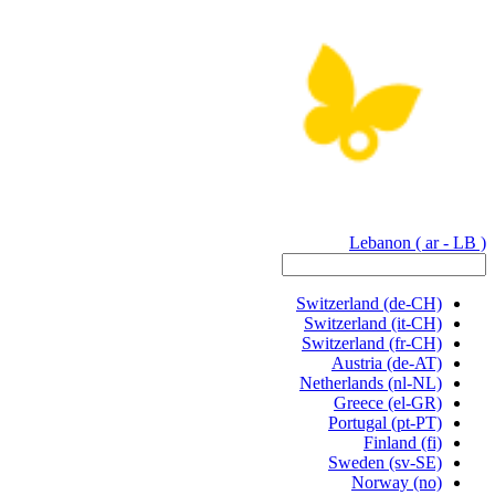
Lebanon
( ar - LB )
Switzerland
(de-CH)
Switzerland
(it-CH)
Switzerland
(fr-CH)
Austria
(de-AT)
Netherlands
(nl-NL)
Greece
(el-GR)
Portugal
(pt-PT)
Finland
(fi)
Sweden
(sv-SE)
Norway
(no)