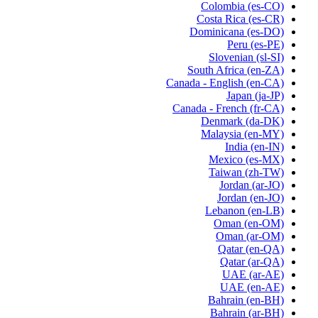
Colombia
(es-CO)
Costa Rica
(es-CR)
Dominicana
(es-DO)
Peru
(es-PE)
Slovenian
(sl-SI)
South Africa
(en-ZA)
Canada - English
(en-CA)
Japan
(ja-JP)
Canada - French
(fr-CA)
Denmark
(da-DK)
Malaysia
(en-MY)
India
(en-IN)
Mexico
(es-MX)
Taiwan
(zh-TW)
Jordan
(ar-JO)
Jordan
(en-JO)
Lebanon
(en-LB)
Oman
(en-OM)
Oman
(ar-OM)
Qatar
(en-QA)
Qatar
(ar-QA)
UAE
(ar-AE)
UAE
(en-AE)
Bahrain
(en-BH)
Bahrain
(ar-BH)