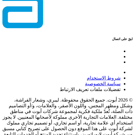
ابقَ على اتصال
شروط الاستخدام
سياسة الخصوصية
تفضيلات ملفات تعريف الارتباط
© 2026 أبوت. جميع الحقوق محفوظة. ليبري، وشعار الفراشة،
وشكل ومظهر المجس، واللون الأصفر، والعلامات، و/أو التصاميم
ذات الصلة، تُعدّ ملكية فكرية لمجموعة شركات أبوت في مناطق
مختلفة. العلامات التجارية الأخرى مملوكة لأصحابها المعنيين. لا يجوز
استخدام أي علامة تجارية، أو اسم تجاري، أو تصميم تجاري مملوك
لشركة أبوت على هذا الموقع دون الحصول على تصريح كتابي مسبق
من شركة أبوت لابوراتوريز، باستثناء تحديد المنتج أو الخدمات التابعة