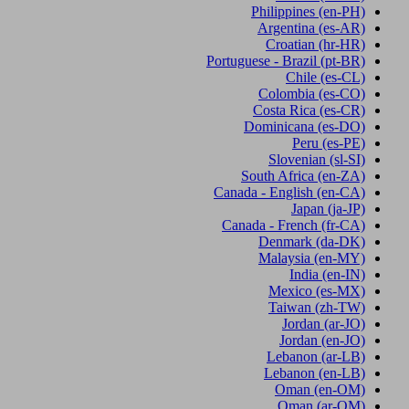
Philippines
(en-PH)
Argentina
(es-AR)
Croatian
(hr-HR)
Portuguese - Brazil
(pt-BR)
Chile
(es-CL)
Colombia
(es-CO)
Costa Rica
(es-CR)
Dominicana
(es-DO)
Peru
(es-PE)
Slovenian
(sl-SI)
South Africa
(en-ZA)
Canada - English
(en-CA)
Japan
(ja-JP)
Canada - French
(fr-CA)
Denmark
(da-DK)
Malaysia
(en-MY)
India
(en-IN)
Mexico
(es-MX)
Taiwan
(zh-TW)
Jordan
(ar-JO)
Jordan
(en-JO)
Lebanon
(ar-LB)
Lebanon
(en-LB)
Oman
(en-OM)
Oman
(ar-OM)