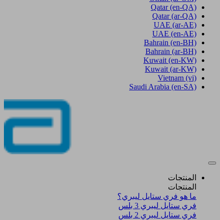
Qatar
(en-QA)
Qatar
(ar-QA)
UAE
(ar-AE)
UAE
(en-AE)
Bahrain
(en-BH)
Bahrain
(ar-BH)
Kuwait
(en-KW)
Kuwait
(ar-KW)
Vietnam
(vi)
Saudi Arabia
(en-SA)
المنتجات
المنتجات
ما هو فري ستايل ليبري؟
فري ستايل ليبري 3 بلس​
فري ستايل ليبري 2 بلس​