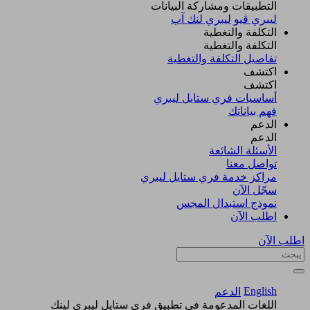
التطبيقات ومشاركة البيانات
ليبري ڤيو
ليبري لنك آب
التكلفة والتغطية
التكلفة والتغطية
تفاصيل التكلفة والتغطية
اكتشف​
اكتشف​
أساسيات فري ستايل ليبري
فهم بياناتك
الدعم
الدعم
الأسئلة الشائعة
تواصل معنا
مراكز خدمة فري ستايل ليبري
سجّل الآن​
نموذج استبدال المجس
اطلب الآن
اطلب الآن
English
الدعم
اللغات المدعومة في تطبيق فري ستايل ليبري لينك