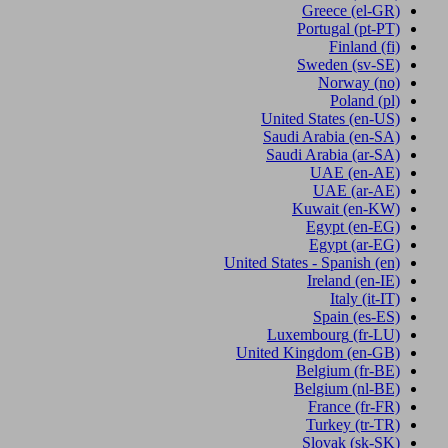
Greece
(el-GR)
Portugal
(pt-PT)
Finland
(fi)
Sweden
(sv-SE)
Norway
(no)
Poland
(pl)
United States
(en-US)
Saudi Arabia
(en-SA)
Saudi Arabia
(ar-SA)
UAE
(en-AE)
UAE
(ar-AE)
Kuwait
(en-KW)
Egypt
(en-EG)
Egypt
(ar-EG)
United States - Spanish
(en)
Ireland
(en-IE)
Italy
(it-IT)
Spain
(es-ES)
Luxembourg
(fr-LU)
United Kingdom
(en-GB)
Belgium
(fr-BE)
Belgium
(nl-BE)
France
(fr-FR)
Turkey
(tr-TR)
Slovak
(sk-SK)