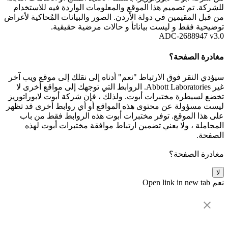
للشركة. تم تصميم هذا الموقع والمعلومات الواردة فيه للاستخدام
من قبل المقيمين في دولة الأردن. الصور والبيانات المُحاكية لأغراض
توضيحية فقط و ليست بياناتأ و حالات مرضية حقيقية.
ADC-2688947 v3.0
مغادرة الصفحة؟
سيؤدي النقر فوق الارتباط "نعم" أدناه إلى نقلك إلى موقع ويب آخر
غير Abbott Laboratories. الروابط التي توجهك إلى مواقع أخرى لا
تخضع لسيطرة مختبرات أبوت. ولذلك ، فإن شركة أبوت لابوراتوريز
ليست مسؤولة عن محتوى هذه المواقع أو أي روابط أخرى قد تظهر
على هذا الموقع. توفر مختبرات أبوت هذه الروابط فقط من باب
المجاملة ، ولا يعني تضمين ارتباط موافقة مختبرات أبوت لهذه
الصفحة.
مغادرة الصفحة؟
لا
نعم
Open link in new tab