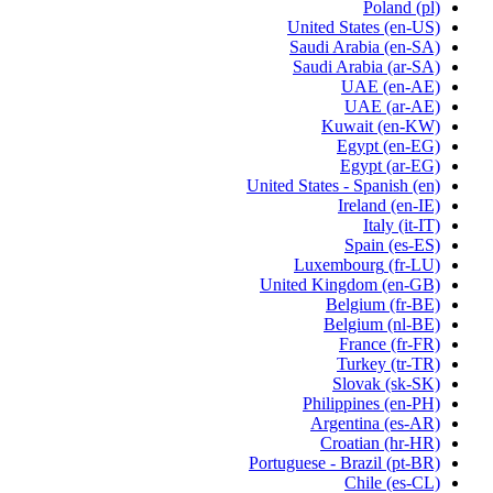
Poland
(pl)
United States
(en-US)
Saudi Arabia
(en-SA)
Saudi Arabia
(ar-SA)
UAE
(en-AE)
UAE
(ar-AE)
Kuwait
(en-KW)
Egypt
(en-EG)
Egypt
(ar-EG)
United States - Spanish
(en)
Ireland
(en-IE)
Italy
(it-IT)
Spain
(es-ES)
Luxembourg
(fr-LU)
United Kingdom
(en-GB)
Belgium
(fr-BE)
Belgium
(nl-BE)
France
(fr-FR)
Turkey
(tr-TR)
Slovak
(sk-SK)
Philippines
(en-PH)
Argentina
(es-AR)
Croatian
(hr-HR)
Portuguese - Brazil
(pt-BR)
Chile
(es-CL)