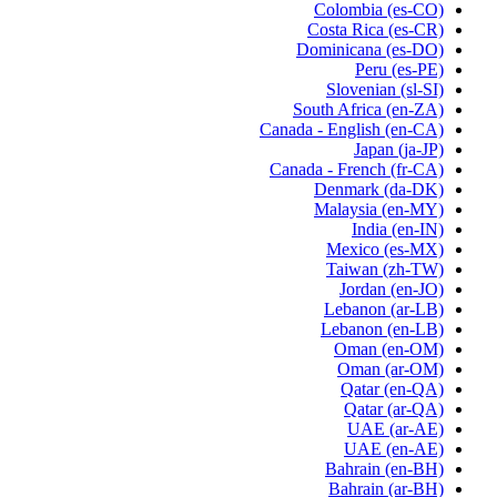
Colombia
(es-CO)
Costa Rica
(es-CR)
Dominicana
(es-DO)
Peru
(es-PE)
Slovenian
(sl-SI)
South Africa
(en-ZA)
Canada - English
(en-CA)
Japan
(ja-JP)
Canada - French
(fr-CA)
Denmark
(da-DK)
Malaysia
(en-MY)
India
(en-IN)
Mexico
(es-MX)
Taiwan
(zh-TW)
Jordan
(en-JO)
Lebanon
(ar-LB)
Lebanon
(en-LB)
Oman
(en-OM)
Oman
(ar-OM)
Qatar
(en-QA)
Qatar
(ar-QA)
UAE
(ar-AE)
UAE
(en-AE)
Bahrain
(en-BH)
Bahrain
(ar-BH)