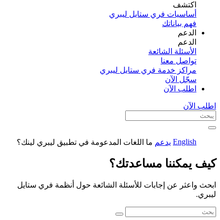
اكتشف​
أساسيات فري ستايل ليبري
فهم بياناتك
الدعم
الدعم
الأسئلة الشائعة
تواصل معنا
مراكز خدمة فري ستايل ليبري
سجّل الآن​
اطلب الآن
اطلب الآن
English
يدعم
ما اللغات المدعومة في تطبيق ليبري لينك؟
كيف يمكننا مساعدتك؟
ابحث واعثر عن إجابات للأسئلة الشائعة حول أنظمة فري ستايل
ليبري.