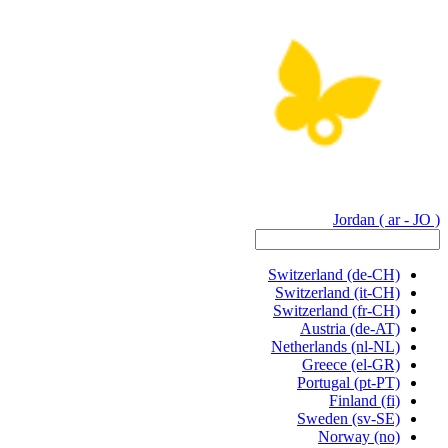
Jordan
( ar - JO )
Switzerland
(de-CH)
Switzerland
(it-CH)
Switzerland
(fr-CH)
Austria
(de-AT)
Netherlands
(nl-NL)
Greece
(el-GR)
Portugal
(pt-PT)
Finland
(fi)
Sweden
(sv-SE)
Norway
(no)