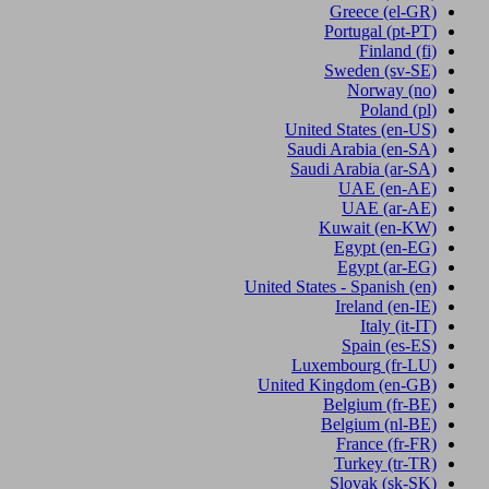
Greece
(el-GR)
Portugal
(pt-PT)
Finland
(fi)
Sweden
(sv-SE)
Norway
(no)
Poland
(pl)
United States
(en-US)
Saudi Arabia
(en-SA)
Saudi Arabia
(ar-SA)
UAE
(en-AE)
UAE
(ar-AE)
Kuwait
(en-KW)
Egypt
(en-EG)
Egypt
(ar-EG)
United States - Spanish
(en)
Ireland
(en-IE)
Italy
(it-IT)
Spain
(es-ES)
Luxembourg
(fr-LU)
United Kingdom
(en-GB)
Belgium
(fr-BE)
Belgium
(nl-BE)
France
(fr-FR)
Turkey
(tr-TR)
Slovak
(sk-SK)