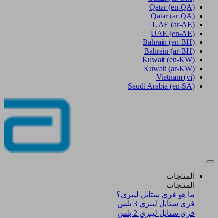
Qatar
(en-QA)
Qatar
(ar-QA)
UAE
(ar-AE)
UAE
(en-AE)
Bahrain
(en-BH)
Bahrain
(ar-BH)
Kuwait
(en-KW)
Kuwait
(ar-KW)
Vietnam
(vi)
Saudi Arabia
(en-SA)
المنتجات
المنتجات
ما هو فري ستايل ليبري؟
فري ستايل ليبري 3 بلس​
فري ستايل ليبري 2 بلس​