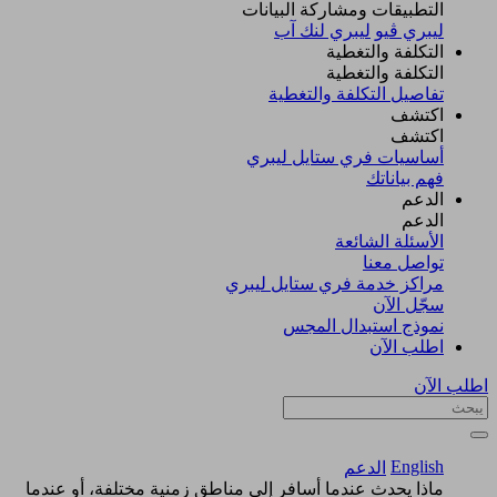
التطبيقات ومشاركة البيانات
ليبري ڤيو
ليبري لنك آب
التكلفة والتغطية
التكلفة والتغطية
تفاصيل التكلفة والتغطية
اكتشف​
اكتشف​
أساسيات فري ستايل ليبري
فهم بياناتك
الدعم
الدعم
الأسئلة الشائعة
تواصل معنا
مراكز خدمة فري ستايل ليبري
سجّل الآن​
نموذج استبدال المجس
اطلب الآن
اطلب الآن
English
الدعم
ماذا يحدث عندما أسافر إلى مناطق زمنية مختلفة، أو عندما