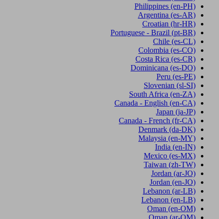
Philippines
(en-PH)
Argentina
(es-AR)
Croatian
(hr-HR)
Portuguese - Brazil
(pt-BR)
Chile
(es-CL)
Colombia
(es-CO)
Costa Rica
(es-CR)
Dominicana
(es-DO)
Peru
(es-PE)
Slovenian
(sl-SI)
South Africa
(en-ZA)
Canada - English
(en-CA)
Japan
(ja-JP)
Canada - French
(fr-CA)
Denmark
(da-DK)
Malaysia
(en-MY)
India
(en-IN)
Mexico
(es-MX)
Taiwan
(zh-TW)
Jordan
(ar-JO)
Jordan
(en-JO)
Lebanon
(ar-LB)
Lebanon
(en-LB)
Oman
(en-OM)
Oman
(ar-OM)