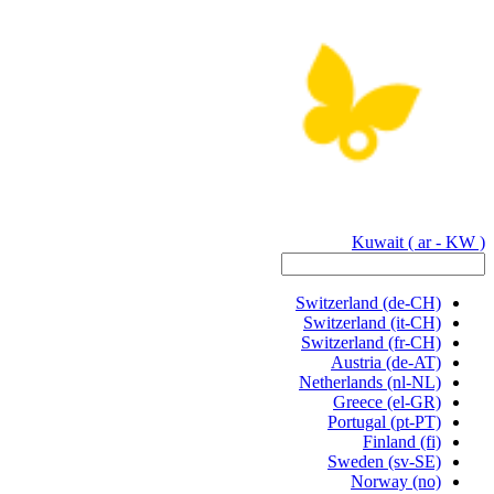
Kuwait
( ar - KW )
Switzerland
(de-CH)
Switzerland
(it-CH)
Switzerland
(fr-CH)
Austria
(de-AT)
Netherlands
(nl-NL)
Greece
(el-GR)
Portugal
(pt-PT)
Finland
(fi)
Sweden
(sv-SE)
Norway
(no)