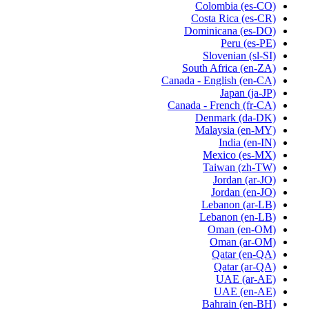
Colombia
(es-CO)
Costa Rica
(es-CR)
Dominicana
(es-DO)
Peru
(es-PE)
Slovenian
(sl-SI)
South Africa
(en-ZA)
Canada - English
(en-CA)
Japan
(ja-JP)
Canada - French
(fr-CA)
Denmark
(da-DK)
Malaysia
(en-MY)
India
(en-IN)
Mexico
(es-MX)
Taiwan
(zh-TW)
Jordan
(ar-JO)
Jordan
(en-JO)
Lebanon
(ar-LB)
Lebanon
(en-LB)
Oman
(en-OM)
Oman
(ar-OM)
Qatar
(en-QA)
Qatar
(ar-QA)
UAE
(ar-AE)
UAE
(en-AE)
Bahrain
(en-BH)