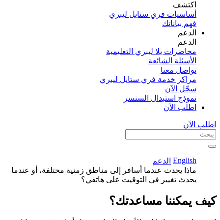
اكتشف​
أساسيات فري ستايل ليبري
فهم بياناتك
الدعم
الدعم
محاضرات يلا ليبري التعليمية
الأسئلة الشائعة
تواصل معنا
مراكز خدمة فري ستايل ليبري
سجّل الآن​
نموذج استبدال السنسر
اطلب الآن
اطلب الآن
English
الدعم
ماذا يحدث عندما أسافر إلى مناطق زمنية مختلفة، أو عندما
يحدث تغيير في التوقيت على هاتفي؟
كيف يمكننا مساعدتك؟