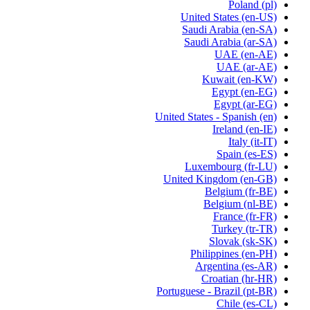
Poland
(pl)
United States
(en-US)
Saudi Arabia
(en-SA)
Saudi Arabia
(ar-SA)
UAE
(en-AE)
UAE
(ar-AE)
Kuwait
(en-KW)
Egypt
(en-EG)
Egypt
(ar-EG)
United States - Spanish
(en)
Ireland
(en-IE)
Italy
(it-IT)
Spain
(es-ES)
Luxembourg
(fr-LU)
United Kingdom
(en-GB)
Belgium
(fr-BE)
Belgium
(nl-BE)
France
(fr-FR)
Turkey
(tr-TR)
Slovak
(sk-SK)
Philippines
(en-PH)
Argentina
(es-AR)
Croatian
(hr-HR)
Portuguese - Brazil
(pt-BR)
Chile
(es-CL)