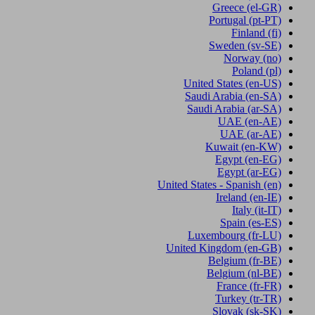
Greece
(el-GR)
Portugal
(pt-PT)
Finland
(fi)
Sweden
(sv-SE)
Norway
(no)
Poland
(pl)
United States
(en-US)
Saudi Arabia
(en-SA)
Saudi Arabia
(ar-SA)
UAE
(en-AE)
UAE
(ar-AE)
Kuwait
(en-KW)
Egypt
(en-EG)
Egypt
(ar-EG)
United States - Spanish
(en)
Ireland
(en-IE)
Italy
(it-IT)
Spain
(es-ES)
Luxembourg
(fr-LU)
United Kingdom
(en-GB)
Belgium
(fr-BE)
Belgium
(nl-BE)
France
(fr-FR)
Turkey
(tr-TR)
Slovak
(sk-SK)