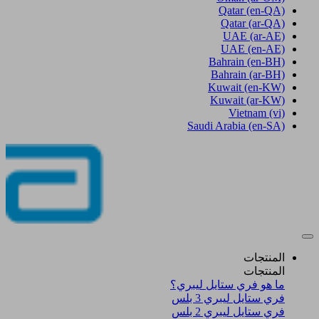
Qatar
(en-QA)
Qatar
(ar-QA)
UAE
(ar-AE)
UAE
(en-AE)
Bahrain
(en-BH)
Bahrain
(ar-BH)
Kuwait
(en-KW)
Kuwait
(ar-KW)
Vietnam
(vi)
Saudi Arabia
(en-SA)
المنتجات
المنتجات
ما هو فري ستايل ليبري؟
فري ستايل ليبري 3 بلس​
فري ستايل ليبري 2 بلس​