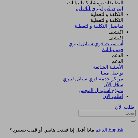
التطبيقات ومشاركة البيانات
ليبري ڤيو
ليبري لنك آب
التكلفة والتغطية
التكلفة والتغطية
تفاصيل التكلفة والتغطية
اكتشف​
اكتشف​
أساسيات فري ستايل ليبري
فهم بياناتك
الدعم
الدعم
الأسئلة الشائعة
تواصل معنا
مراكز خدمة فري ستايل ليبري
سجّل الآن​
نموذج استبدال المجس
اطلب الآن
اطلب الآن
English
الدعم
ماذا أفعل إذا فقدت هاتفي أو قمت بتغييره؟