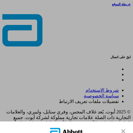
خريطة الموقع
ابقَ على اتصال
شروط الاستخدام
سياسة الخصوصية
تفضيلات ملفات تعريف الارتباط
© 2025 أبوت. يُعد غلاف المجس، وفري ستايل، وليبري، والعلامات
التجارية ذات الصلة علامات تجارية مملوكة لشركة أبوت. جميع
العلامات التجارية الأخرى هي ملك لأصحابها. لا يجوز استخدام أي
علامة تجارية، أو اسم تجاري، أو تصميم تجاري مملوك لشركة أبوت