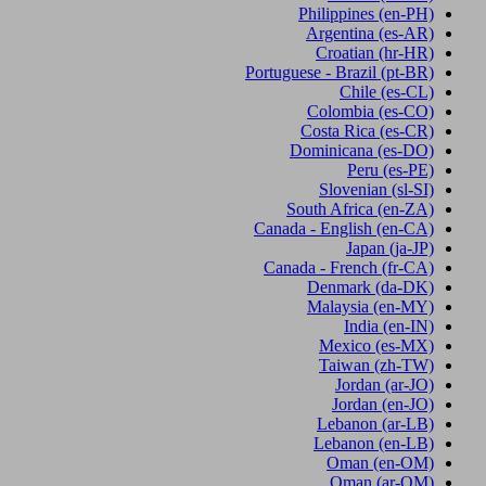
Philippines
(en-PH)
Argentina
(es-AR)
Croatian
(hr-HR)
Portuguese - Brazil
(pt-BR)
Chile
(es-CL)
Colombia
(es-CO)
Costa Rica
(es-CR)
Dominicana
(es-DO)
Peru
(es-PE)
Slovenian
(sl-SI)
South Africa
(en-ZA)
Canada - English
(en-CA)
Japan
(ja-JP)
Canada - French
(fr-CA)
Denmark
(da-DK)
Malaysia
(en-MY)
India
(en-IN)
Mexico
(es-MX)
Taiwan
(zh-TW)
Jordan
(ar-JO)
Jordan
(en-JO)
Lebanon
(ar-LB)
Lebanon
(en-LB)
Oman
(en-OM)
Oman
(ar-OM)