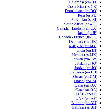
Colombia
(es-CO)
Costa Rica
(es-CR)
Dominicana
(es-DO)
Peru
(es-PE)
Slovenian
(sl-SI)
South Africa
(en-ZA)
Canada - English
(en-CA)
Japan
(ja-JP)
Canada - French
(fr-CA)
Denmark
(da-DK)
Malaysia
(en-MY)
India
(en-IN)
Mexico
(es-MX)
Taiwan
(zh-TW)
Jordan
(ar-JO)
Jordan
(en-JO)
Lebanon
(en-LB)
Oman
(en-OM)
Oman
(ar-OM)
Qatar
(en-QA)
Qatar
(ar-QA)
UAE
(ar-AE)
UAE
(en-AE)
Bahrain
(en-BH)
Bahrain
(ar-BH)