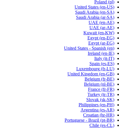
Poland
(pl)
United States
(en-US)
Saudi Arabia
(en-SA)
Saudi Arabia
(ar-SA)
UAE
(en-AE)
UAE
(ar-AE)
Kuwait
(en-KW)
Egypt
(en-EG)
Egypt
(ar-EG)
United States - Spanish
(en)
Ireland
(en-IE)
Italy
(it-IT)
Spain
(es-ES)
Luxembourg
(fr-LU)
United Kingdom
(en-GB)
Belgium
(fr-BE)
Belgium
(nl-BE)
France
(fr-FR)
Turkey
(tr-TR)
Slovak
(sk-SK)
Philippines
(en-PH)
Argentina
(es-AR)
Croatian
(hr-HR)
Portuguese - Brazil
(pt-BR)
Chile
(es-CL)