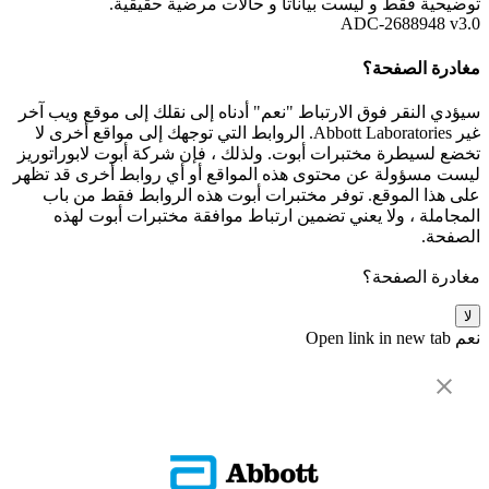
توضيحية فقط و ليست بياناتأ و حالات مرضية حقيقية.
ADC-2688948 v3.0
مغادرة الصفحة؟
سيؤدي النقر فوق الارتباط "نعم" أدناه إلى نقلك إلى موقع ويب آخر
غير Abbott Laboratories. الروابط التي توجهك إلى مواقع أخرى لا
تخضع لسيطرة مختبرات أبوت. ولذلك ، فإن شركة أبوت لابوراتوريز
ليست مسؤولة عن محتوى هذه المواقع أو أي روابط أخرى قد تظهر
على هذا الموقع. توفر مختبرات أبوت هذه الروابط فقط من باب
المجاملة ، ولا يعني تضمين ارتباط موافقة مختبرات أبوت لهذه
الصفحة.
مغادرة الصفحة؟
لا
نعم
Open link in new tab