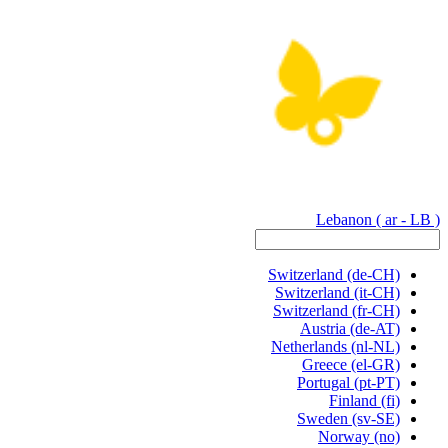
Lebanon
( ar - LB )
Switzerland
(de-CH)
Switzerland
(it-CH)
Switzerland
(fr-CH)
Austria
(de-AT)
Netherlands
(nl-NL)
Greece
(el-GR)
Portugal
(pt-PT)
Finland
(fi)
Sweden
(sv-SE)
Norway
(no)