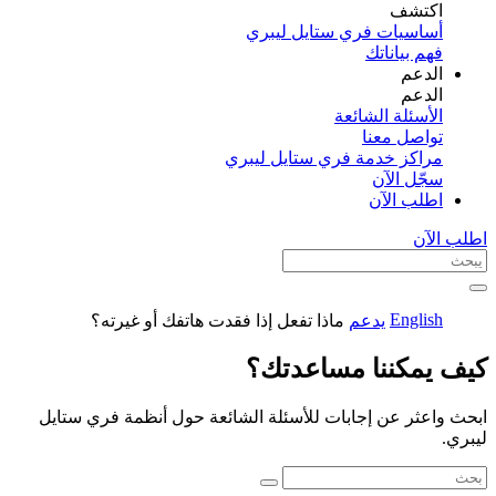
اكتشف​
أساسيات فري ستايل ليبري
فهم بياناتك
الدعم
الدعم
الأسئلة الشائعة
تواصل معنا
مراكز خدمة فري ستايل ليبري
سجّل الآن​
اطلب الآن
اطلب الآن
English
يدعم
ماذا تفعل إذا فقدت هاتفك أو غيرته؟
كيف يمكننا مساعدتك؟
ابحث واعثر عن إجابات للأسئلة الشائعة حول أنظمة فري ستايل
ليبري.